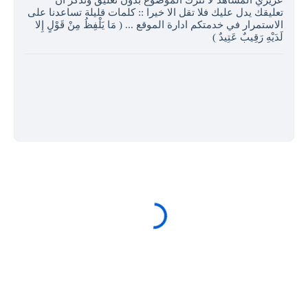
عزيزي المشاهد لا تترك الموضوع بدون تعليق وتذكر ان
تعليقك يدل عليك فلا تقل الا خيرا :: كلمات قليلة تساعدنا على
الاستمرار في خدمتكم ادارة الموقع ... ( مَا يَلْفِظُ مِنْ قَوْلٍ إِلا
لَدَيْهِ رَقِيبٌ عَتِيدٌ )