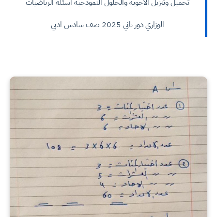
تحميل وتنزيل الأجوبة والحلول النموذجية أسئلة الرياضيات
الوزاري دور ثاني 2025 صف سادس ادبي