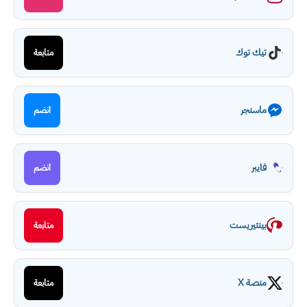
تيك توك
متابعة
ماسنجر
انضم
فايبر
انضم
بينتيريست
متابعة
منصة X
متابعة