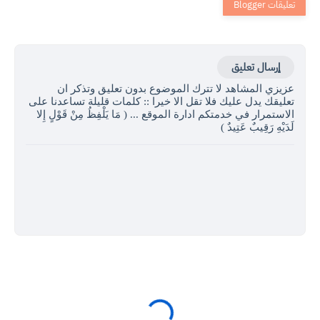
إرسال تعليق
عزيزي المشاهد لا تترك الموضوع بدون تعليق وتذكر ان
تعليقك يدل عليك فلا تقل الا خيرا :: كلمات قليلة تساعدنا على
الاستمرار في خدمتكم ادارة الموقع ... ( مَا يَلْفِظُ مِنْ قَوْلٍ إِلا
لَدَيْهِ رَقِيبٌ عَتِيدٌ )