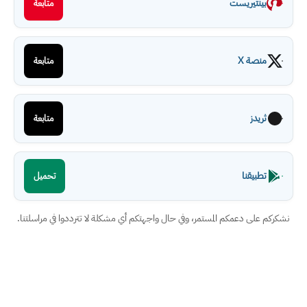
بينتيريست
متابعة
منصة X
متابعة
ثريدز
متابعة
تطبيقنا
تحميل
نشكركم على دعمكم المستمر، وفي حال واجهتكم أي مشكلة لا تترددوا في مراسلتنا.