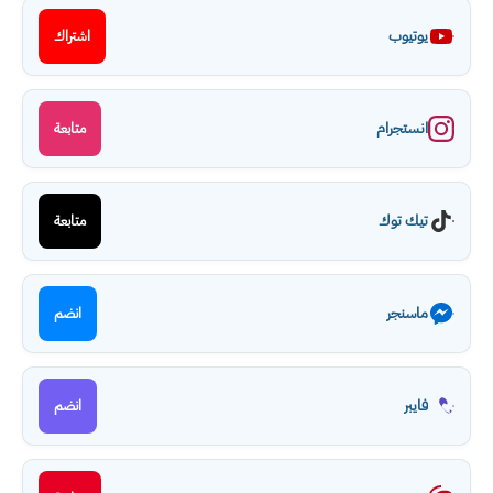
يوتيوب
اشتراك
انستجرام
متابعة
تيك توك
متابعة
ماسنجر
انضم
فايبر
انضم