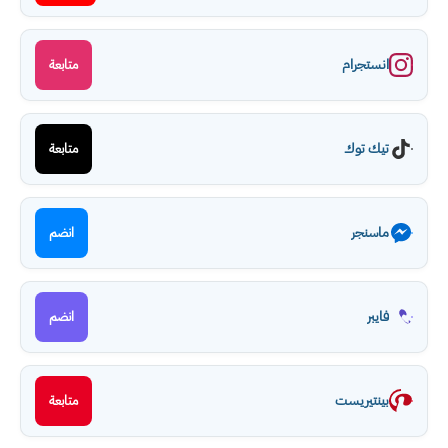
انستجرام
متابعة
تيك توك
متابعة
ماسنجر
انضم
فايبر
انضم
بينتيريست
متابعة