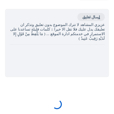
إرسال تعليق
عزيزي المشاهد لا تترك الموضوع بدون تعليق وتذكر ان
تعليقك يدل عليك فلا تقل الا خيرا :: كلمات قليلة تساعدنا على
الاستمرار في خدمتكم ادارة الموقع ... ( مَا يَلْفِظُ مِنْ قَوْلٍ إِلا
لَدَيْهِ رَقِيبٌ عَتِيدٌ )