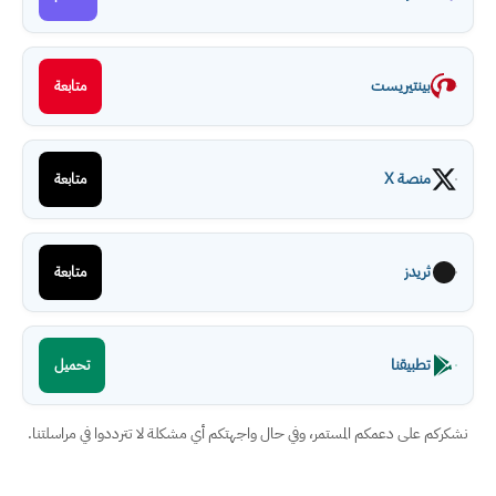
بينتيريست
متابعة
منصة X
متابعة
ثريدز
متابعة
تطبيقنا
تحميل
نشكركم على دعمكم المستمر، وفي حال واجهتكم أي مشكلة لا تترددوا في مراسلتنا.