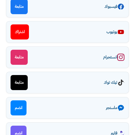
فيسبوك
متابعة
يوتيوب
اشتراك
انستجرام
متابعة
تيك توك
متابعة
ماسنجر
انضم
فايبر
انضم