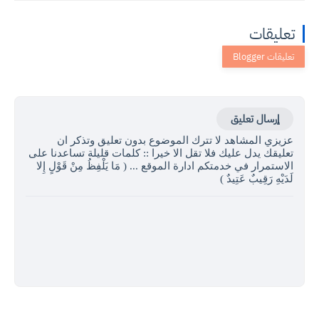
تعليقات
إرسال تعليق
عزيزي المشاهد لا تترك الموضوع بدون تعليق وتذكر ان
تعليقك يدل عليك فلا تقل الا خيرا :: كلمات قليلة تساعدنا على
الاستمرار في خدمتكم ادارة الموقع ... ( مَا يَلْفِظُ مِنْ قَوْلٍ إِلا
لَدَيْهِ رَقِيبٌ عَتِيدٌ )