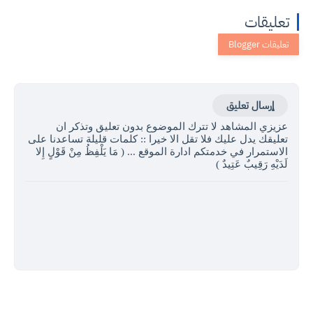
تعليقات
إرسال تعليق
عزيزي المشاهد لا تترك الموضوع بدون تعليق وتذكر ان
تعليقك يدل عليك فلا تقل الا خيرا :: كلمات قليلة تساعدنا على
الاستمرار في خدمتكم ادارة الموقع ... ( مَا يَلْفِظُ مِنْ قَوْلٍ إِلا
لَدَيْهِ رَقِيبٌ عَتِيدٌ )