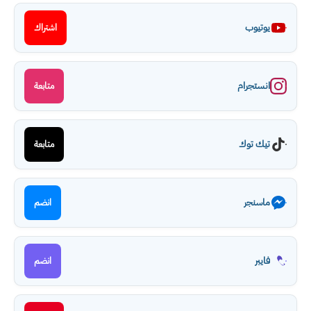
يوتيوب
اشتراك
انستجرام
متابعة
تيك توك
متابعة
ماسنجر
انضم
فايبر
انضم