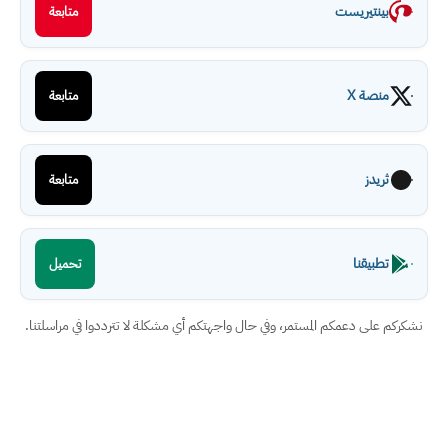
بينتيريست
متابعة
منصة X
متابعة
ثريدز
متابعة
تطبيقنا
تحميل
نشكركم على دعمكم المستمر، وفي حال واجهتكم أي مشكلة لا تترددوا في مراسلتنا.