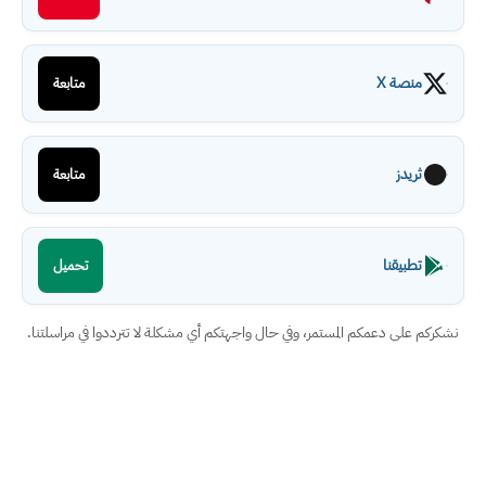
منصة X
متابعة
ثريدز
متابعة
تطبيقنا
تحميل
نشكركم على دعمكم المستمر، وفي حال واجهتكم أي مشكلة لا تترددوا في مراسلتنا.