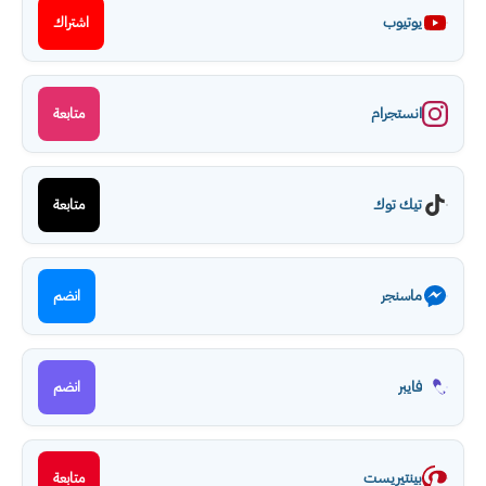
يوتيوب
اشتراك
انستجرام
متابعة
تيك توك
متابعة
ماسنجر
انضم
فايبر
انضم
بينتيريست
متابعة