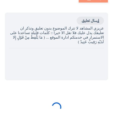
إرسال تعليق
عزيزي المشاهد لا تترك الموضوع بدون تعليق وتذكر ان
تعليقك يدل عليك فلا تقل الا خيرا :: كلمات قليلة تساعدنا على
الاستمرار في خدمتكم ادارة الموقع ... ( مَا يَلْفِظُ مِنْ قَوْلٍ إِلا
لَدَيْهِ رَقِيبٌ عَتِيدٌ )