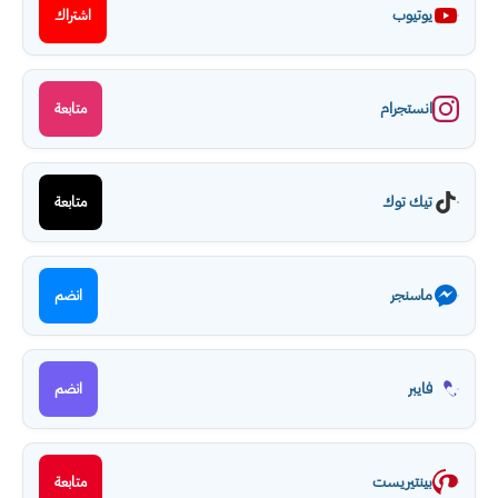
يوتيوب
اشتراك
انستجرام
متابعة
تيك توك
متابعة
ماسنجر
انضم
فايبر
انضم
بينتيريست
متابعة