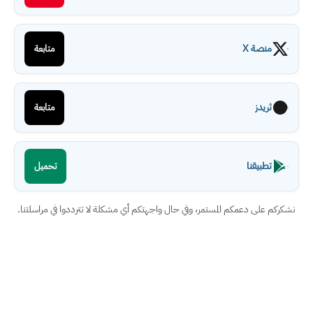
منصة X
متابعة
ثريدز
متابعة
تطبيقنا
تحميل
نشكركم على دعمكم المستمر، وفي حال واجهتكم أي مشكلة لا تترددوا في مراسلتنا.