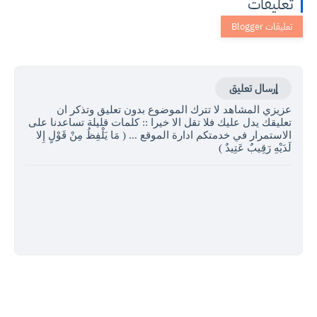
تعليقات
إرسال تعليق
عزيزي المشاهد لا تترك الموضوع بدون تعليق وتذكر ان
تعليقك يدل عليك فلا تقل الا خيرا :: كلمات قليلة تساعدنا على
الاستمرار في خدمتكم ادارة الموقع ... ( مَا يَلْفِظُ مِنْ قَوْلٍ إِلا
لَدَيْهِ رَقِيبٌ عَتِيدٌ )