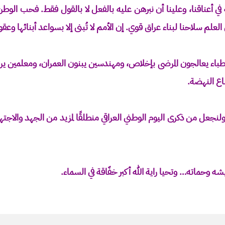
ة في أعناقنا، وعلينا أن نبرهن عليه بالفعل لا بالقول فقط. فحب الو
لعلم سلاحنا لبناء عراق قوي. إن الأمم لا تُبنى إلا بسواعد أبنائها وعقو
ا أطباء يعالجون المرضى بإخلاص، ومهندسين يبنون العمران، ومعلمين ي
اع النهضة.
، ولنجعل من ذكرى اليوم الوطني العراقي منطلقًا لمزيد من الجهد والاجت
وحماته… وتحيا راية الله أكبر خفّاقة في السماء.