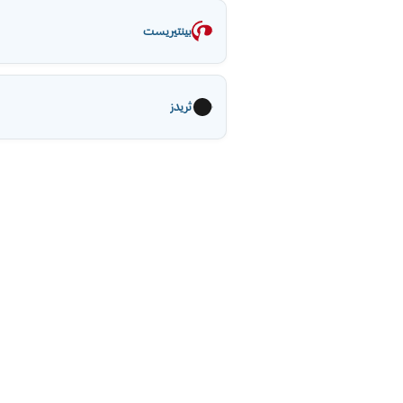
بينتيريست
ثريدز