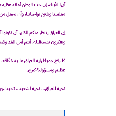
أيها الأبناء، إن حب الوطن أمانة عظيم
معلمينا ونلتزم بواجباتنا، وأن نجعل من ا
إن العراق ينتظر منكم الكثير، أن تكونو
ويفكرون بمستقبله. أنتم أمل الغد وصُن
فلنرفع جميعًا راية العراق عالية خفّاقة
عظيم ومسؤولية كبرى.
تحية للعراق… تحية لشعبه… تحية لجيشه 