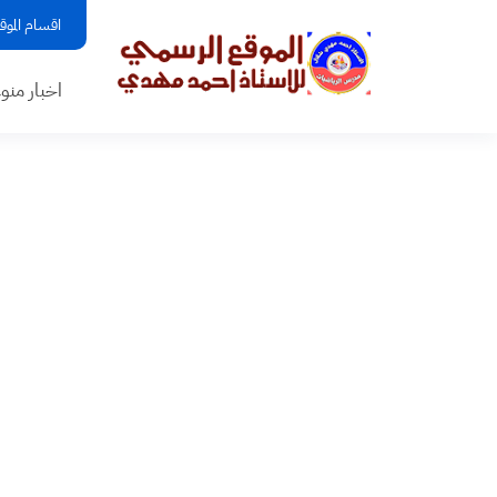
اقسام الموق
اخبار منو