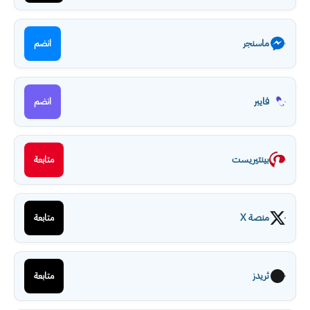
ماسنجر
انضم
فايبر
انضم
بينتيريست
متابعة
منصة X
متابعة
ثريدز
متابعة