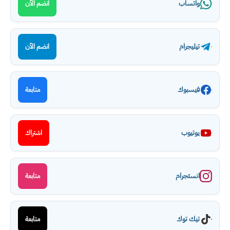
واتساب
انضم الآن
تيليجرام
انضم الآن
فيسبوك
متابعة
يوتيوب
اشتراك
انستجرام
متابعة
تيك توك
متابعة