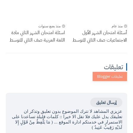
منذ عام
منذ بضع سنوات
أسئلة امتحان الشهر الأول
اسئلة امتحان الشهر الثاني مادة
الاجتماعيات صف الثاني المتوسط
اللغة العربية صف الثاني المتوسط
تعليقات
إرسال تعليق
عزيزي المشاهد لا تترك الموضوع بدون تعليق وتذكر ان
تعليقك يدل عليك فلا تقل الا خيرا :: كلمات قليلة تساعدنا على
الاستمرار في خدمتكم ادارة الموقع ... ( مَا يَلْفِظُ مِنْ قَوْلٍ إِلا
لَدَيْهِ رَقِيبٌ عَتِيدٌ )