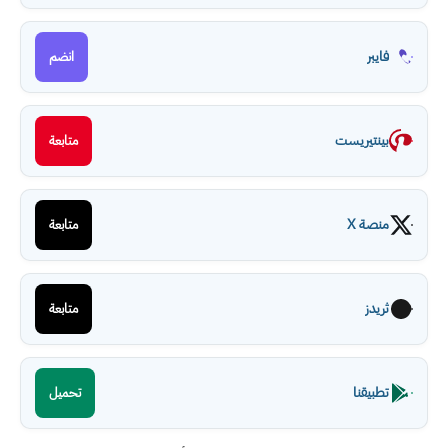
فايبر
انضم
بينتيريست
متابعة
منصة X
متابعة
ثريدز
متابعة
تطبيقنا
تحميل