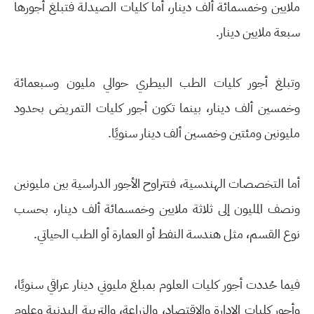
ملايين وخمسمائة ألف دينار، أما كليات الصيدلة فتبلغ أجورها
سبعة ملايين دينار.
وتبلغ أجور كليات الطب البيطري حوالي مليون وسبعمائة
وخمسين ألف دينار، بينما تكون أجور كليات التمريض بحدود
مليونين ومئتين وخمسين ألف دينار سنويًا.
أما التخصصات الهندسية، فتتراوح الأجور الدراسية بين مليونين
ونصف المليون إلى ثلاثة ملايين وخمسمائة ألف دينار، بحسب
نوع القسم، مثل هندسة النفط أو العمارة أو الطب الحياتي.
فيما حُددت أجور كليات العلوم بمبلغ مليوني دينار عراقي سنويًا،
وأجور كليات الإدارة والاقتصاد، والزراعة، والتربية البدنية وعلوم