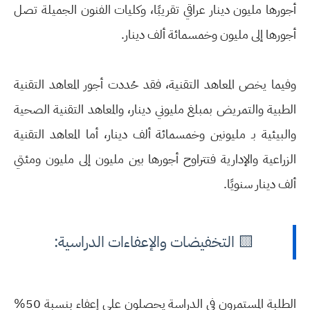
أجورها مليون دينار عراقي تقريبًا، وكليات الفنون الجميلة تصل
أجورها إلى مليون وخمسمائة ألف دينار.
وفيما يخص المعاهد التقنية، فقد حُددت أجور المعاهد التقنية
الطبية والتمريض بمبلغ مليوني دينار، والمعاهد التقنية الصحية
والبيئية بـ مليونين وخمسمائة ألف دينار، أما المعاهد التقنية
الزراعية والإدارية فتتراوح أجورها بين مليون إلى مليون ومئتي
ألف دينار سنويًا.
🟨 التخفيضات والإعفاءات الدراسية:
الطلبة المستمرون في الدراسة يحصلون على إعفاء بنسبة 50%