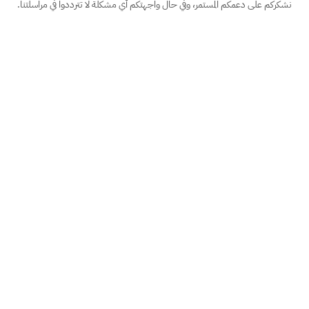
نشكركم على دعمكم المستمر، وفي حال واجهتكم أي مشكلة لا تترددوا في مراسلتنا.