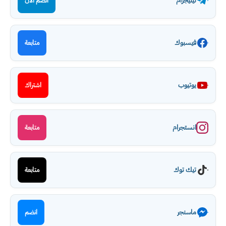
تيليجرام
انضم الآن
فيسبوك
متابعة
يوتيوب
اشتراك
انستجرام
متابعة
تيك توك
متابعة
ماسنجر
انضم