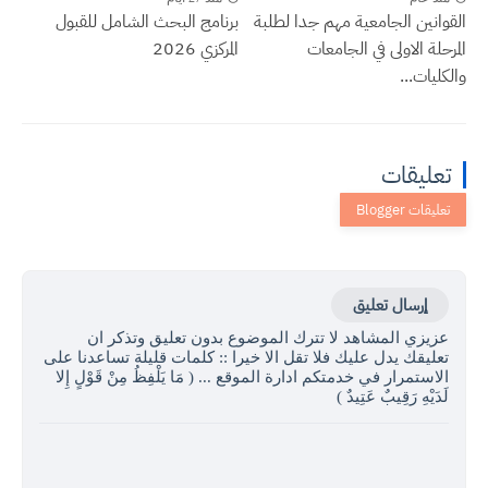
القوانين الجامعية مهم جدا لطلبة
برنامج البحث الشامل للقبول
المرحلة الاولى في الجامعات
المركزي 2026
والكليات...
تعليقات
إرسال تعليق
عزيزي المشاهد لا تترك الموضوع بدون تعليق وتذكر ان
تعليقك يدل عليك فلا تقل الا خيرا :: كلمات قليلة تساعدنا على
الاستمرار في خدمتكم ادارة الموقع ... ( مَا يَلْفِظُ مِنْ قَوْلٍ إِلا
لَدَيْهِ رَقِيبٌ عَتِيدٌ )