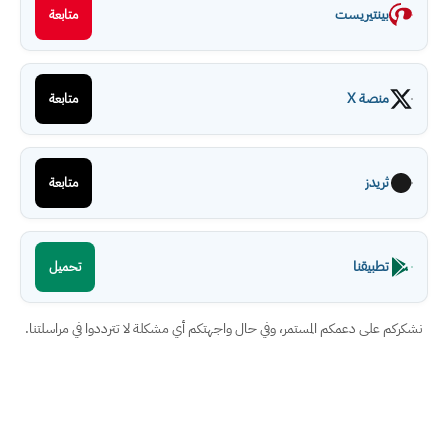
بينتيريست
متابعة
منصة X
متابعة
ثريدز
متابعة
تطبيقنا
تحميل
نشكركم على دعمكم المستمر، وفي حال واجهتكم أي مشكلة لا تترددوا في مراسلتنا.