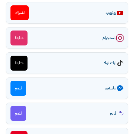
يوتيوب
اشتراك
انستجرام
متابعة
تيك توك
متابعة
ماسنجر
انضم
فايبر
انضم