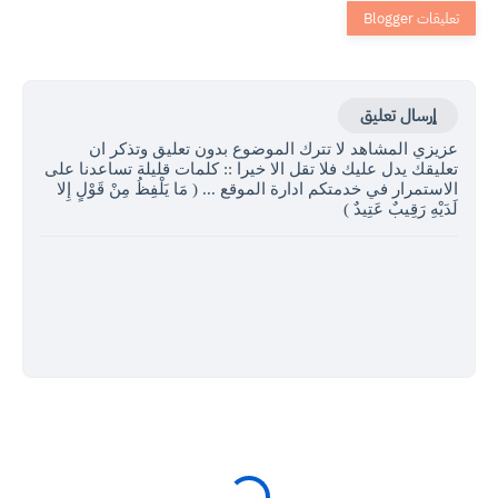
إرسال تعليق
عزيزي المشاهد لا تترك الموضوع بدون تعليق وتذكر ان
تعليقك يدل عليك فلا تقل الا خيرا :: كلمات قليلة تساعدنا على
الاستمرار في خدمتكم ادارة الموقع ... ( مَا يَلْفِظُ مِنْ قَوْلٍ إِلا
لَدَيْهِ رَقِيبٌ عَتِيدٌ )