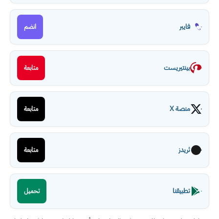
فايبر
انضم
بينتيريست
متابعة
منصة X
متابعة
ثريدز
متابعة
تطبيقنا
تحميل