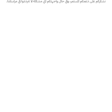
نشكركم على دعمكم المستمر، وفي حال واجهتكم أي مشكلة لا تترددوا في مراسلتنا.