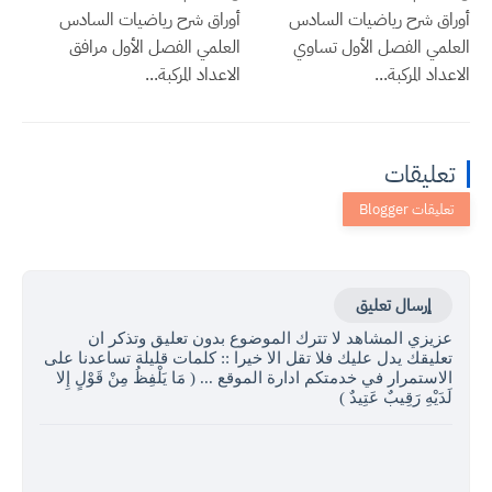
أوراق شرح رياضيات السادس
أوراق شرح رياضيات السادس
العلمي الفصل الأول تساوي
العلمي الفصل الأول مرافق
الاعداد المركبة...
الاعداد المركبة...
تعليقات
إرسال تعليق
عزيزي المشاهد لا تترك الموضوع بدون تعليق وتذكر ان
تعليقك يدل عليك فلا تقل الا خيرا :: كلمات قليلة تساعدنا على
الاستمرار في خدمتكم ادارة الموقع ... ( مَا يَلْفِظُ مِنْ قَوْلٍ إِلا
لَدَيْهِ رَقِيبٌ عَتِيدٌ )