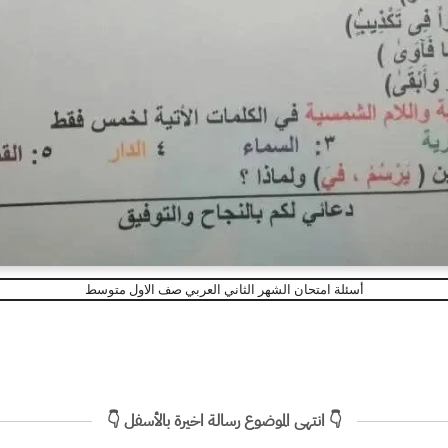
أسئلة امتحان الشهر الثاني العربي صف الاول متوسط
👇 انتهى الموضوع رسالة اخيرة بالأسفل 👇