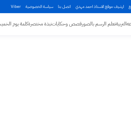
ع
ارشيف موقع الاستاذ احمد مهدي
اتصل بنا
سياسة الخصوصية
Viber
عه
التربية
تعلم الرسم بالصور
قصص وحكايات
نبذة مختصرة
كلمة يوم الخم