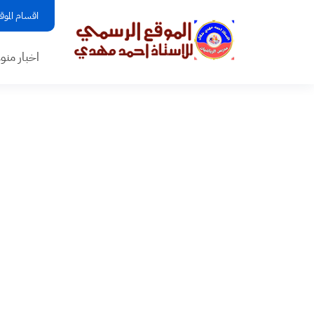
اقسام الموق
اخبار منو