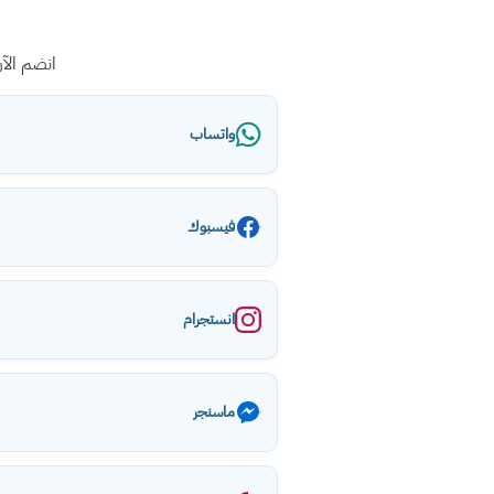
انضم الآ
واتساب
فيسبوك
انستجرام
ماسنجر