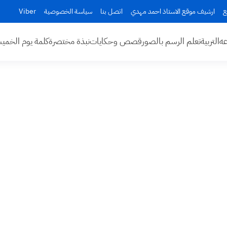
ع
ارشيف موقع الاستاذ احمد مهدي
اتصل بنا
سياسة الخصوصية
Viber
عه
التربية
تعلم الرسم بالصور
قصص وحكايات
نبذة مختصرة
كلمة يوم الخم