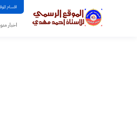
اقسام الموق
اخبار منو