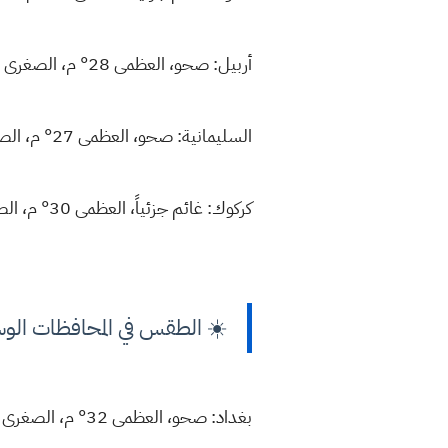
أربيل: صحو، العظمى 28° م، الصغرى 13°.
السليمانية: صحو، العظمى 27° م، الصغرى 10°.
كركوك: غائم جزئياً، العظمى 30° م، الصغرى 14°.
☀️ الطقس في المحافظات ال
بغداد: صحو، العظمى 32° م، الصغرى 13°.