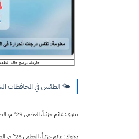
خارطة توضح حالة الطقس ودرج
🌤 الطقس في المحافظات الش
نينوى: غائم جزئياً، العظمى 29° م، الصغرى 10°.
دهوك: غائم جزئياً، العظمى 28° م، الصغرى 13°.