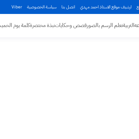
ع
ارشيف موقع الاستاذ احمد مهدي
اتصل بنا
سياسة الخصوصية
Viber
عه
التربية
تعلم الرسم بالصور
قصص وحكايات
نبذة مختصرة
كلمة يوم الخم