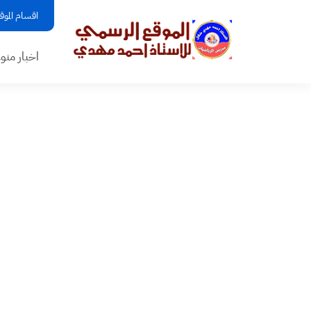
اقسام الموق
اخبار منو