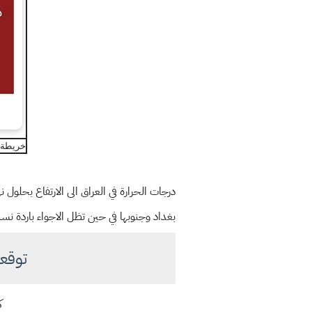
خريطة ح
درجات الحرارة في العراق الى الارتفاع بحلول ن
بغداد وجنوبها في حين تظل الاجواء باردة نسبيً
توقعا
ك