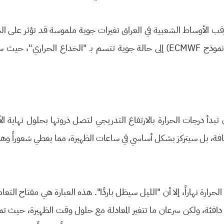
ترقب الأوساط الشعبية في العراق تغيرات جوية ملموسة قد تؤثر على ا
خرائط الطقس والنماذج العالمية (مثل نموذج ECMWF) إلى حالة جوية تتسم بـ "الخ
تبدأ درجات الحرارة بالارتفاع التدريجي لتصل ذروتها بحلول نهاية 
افة، بل سيتركز بشكل أساسي في ساعات الظهيرة، مما يعطي شعوراً وهمياً 
ة نهاراً، إلا أن "الليل سيظل باردًا". هذه العبارة هي مفتاح التعام
افئة، ولكن سرعان ما تتغير المعادلة مع حلول وقت الظهيرة، حيث تمي