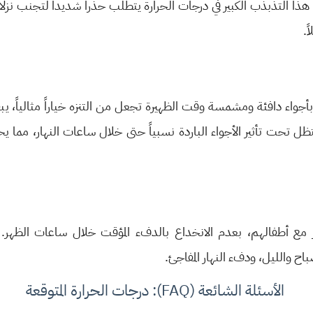
ا التذبذب الكبير في درجات الحرارة يتطلب حذراً شديداً لتجنب نزلا
ً.
بأجواء دافئة ومشمسة وقت الظهيرة تجعل من التنزه خياراً مثالياً، يبق
 تحت تأثير الأجواء الباردة نسبياً حتى خلال ساعات النهار، مما يح
 مع أطفالهم، بعدم الانخداع بالدفء المؤقت خلال ساعات الظهر. 
اح والليل، ودفء النهار المفاجئ.
الأسئلة الشائعة (FAQ): درجات الحرارة المتوقعة