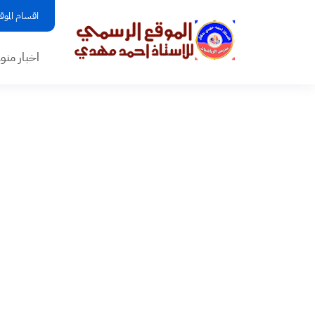
اقسام الموق
اخبار منو