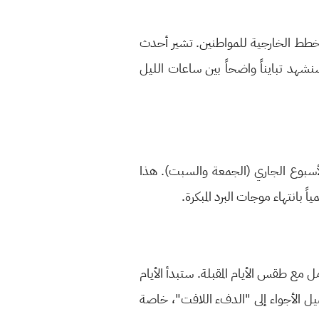
لخطط الخارجية للمواطنين. تشير أحدث
داع الحراري"، حيث سنشهد تبايناً واضحاً بين ساعات الليل
الأسبوع الجاري (الجمعة والسبت). هذا
بانتهاء موجات البرد المبكرة.
ل مع طقس الأيام المقبلة. ستبدأ الأيام
ل الأجواء إلى "الدفء اللافت"، خاصة