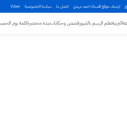
ع
ارشيف موقع الاستاذ احمد مهدي
اتصل بنا
سياسة الخصوصية
Viber
عه
التربية
تعلم الرسم بالصور
قصص وحكايات
نبذة مختصرة
كلمة يوم الخم