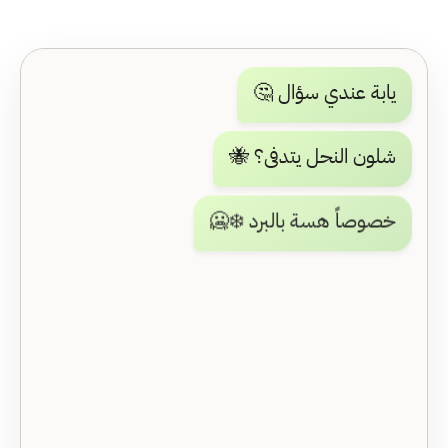
يابة عندي سؤال 🤔
شلون النحل يتدفى؟ 🐝
خصوصاً هسة بالبرد ❄️🥶