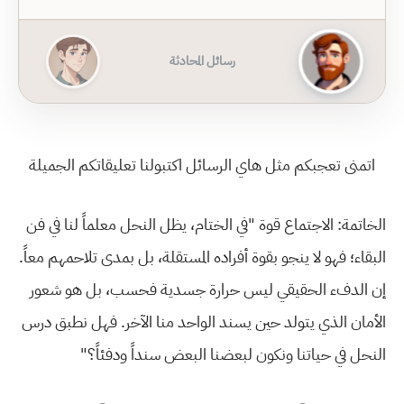
رسائل المحادثة
اتمنى تعجبكم مثل هاي الرسائل اكتبولنا تعليقاتكم الجميلة
الخاتمة: الاجتماع قوة "في الختام، يظل النحل معلماً لنا في فن
البقاء؛ فهو لا ينجو بقوة أفراده المستقلة، بل بمدى تلاحمهم معاً.
إن الدفء الحقيقي ليس حرارة جسدية فحسب، بل هو شعور
الأمان الذي يتولد حين يسند الواحد منا الآخر. فهل نطبق درس
النحل في حياتنا ونكون لبعضنا البعض سنداً ودفئاً؟"