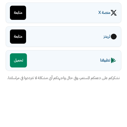
منصة X
متابعة
ثريدز
متابعة
تطبيقنا
تحميل
نشكركم على دعمكم المستمر، وفي حال واجهتكم أي مشكلة لا تترددوا في مراسلتنا.