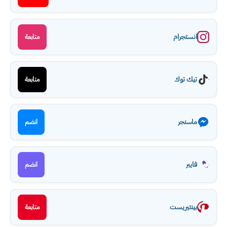
انستجرام
متابعة
تيك توك
متابعة
ماسنجر
انضم
فايبر
انضم
بينتيريست
متابعة