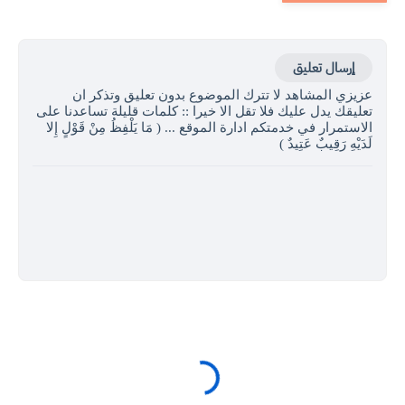
إرسال تعليق
عزيزي المشاهد لا تترك الموضوع بدون تعليق وتذكر ان
تعليقك يدل عليك فلا تقل الا خيرا :: كلمات قليلة تساعدنا على
الاستمرار في خدمتكم ادارة الموقع ... ( مَا يَلْفِظُ مِنْ قَوْلٍ إِلا
لَدَيْهِ رَقِيبٌ عَتِيدٌ )