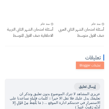
منذ عام
منذ عام
أسئلة امتحان الشهر الثاني العربي
أسئلة امتحان الشهر الثاني التربية
صف الاول متوسط
الاخلاقية صف الاول المتوسط
تعليقات
إرسال تعليق
عزيزي المشاهد لا تترك الموضوع بدون تعليق وتذكر ان
تعليقك يدل عليك فلا تقل الا خيرا :: كلمات قليلة تساعدنا على
الاستمرار في خدمتكم ادارة الموقع ... ( مَا يَلْفِظُ مِنْ قَوْلٍ إِلا
لَدَيْهِ رَقِيبٌ عَتِيدٌ )