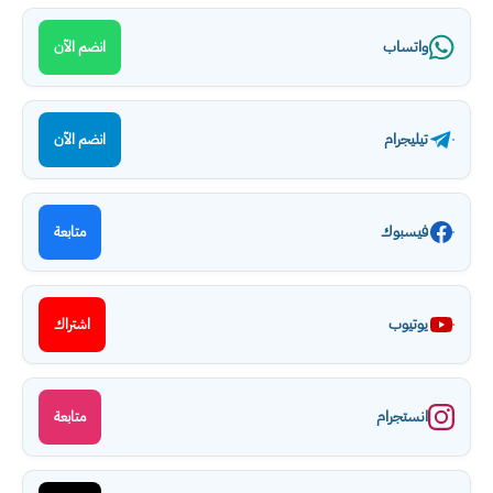
واتساب
انضم الآن
تيليجرام
انضم الآن
فيسبوك
متابعة
يوتيوب
اشتراك
انستجرام
متابعة