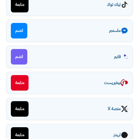
تيك توك
متابعة
ماسنجر
انضم
فايبر
انضم
بينتيريست
متابعة
منصة X
متابعة
ثريدز
متابعة