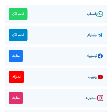
واتساب
انضم الآن
تيليجرام
انضم الآن
فيسبوك
متابعة
يوتيوب
اشتراك
انستجرام
متابعة