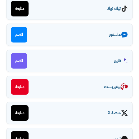
تيك توك
متابعة
ماسنجر
انضم
فايبر
انضم
بينتيريست
متابعة
منصة X
متابعة
ثريدز
متابعة