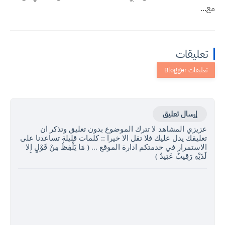
مع...
تعليقات
إرسال تعليق
عزيزي المشاهد لا تترك الموضوع بدون تعليق وتذكر ان
تعليقك يدل عليك فلا تقل الا خيرا :: كلمات قليلة تساعدنا على
الاستمرار في خدمتكم ادارة الموقع ... ( مَا يَلْفِظُ مِنْ قَوْلٍ إِلا
لَدَيْهِ رَقِيبٌ عَتِيدٌ )