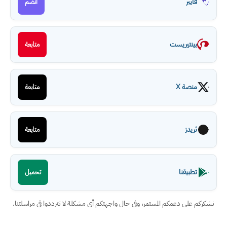
فايبر
انضم
بينتيريست
متابعة
منصة X
متابعة
ثريدز
متابعة
تطبيقنا
تحميل
نشكركم على دعمكم المستمر، وفي حال واجهتكم أي مشكلة لا تترددوا في مراسلتنا.