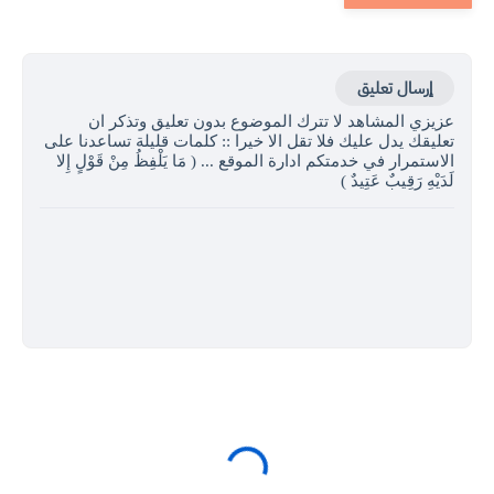
إرسال تعليق
عزيزي المشاهد لا تترك الموضوع بدون تعليق وتذكر ان
تعليقك يدل عليك فلا تقل الا خيرا :: كلمات قليلة تساعدنا على
الاستمرار في خدمتكم ادارة الموقع ... ( مَا يَلْفِظُ مِنْ قَوْلٍ إِلا
لَدَيْهِ رَقِيبٌ عَتِيدٌ )