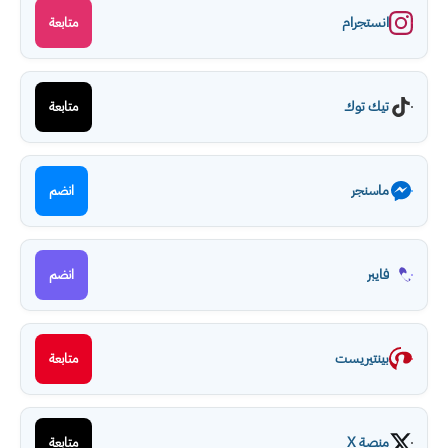
انستجرام
متابعة
تيك توك
متابعة
ماسنجر
انضم
فايبر
انضم
بينتيريست
متابعة
منصة X
متابعة