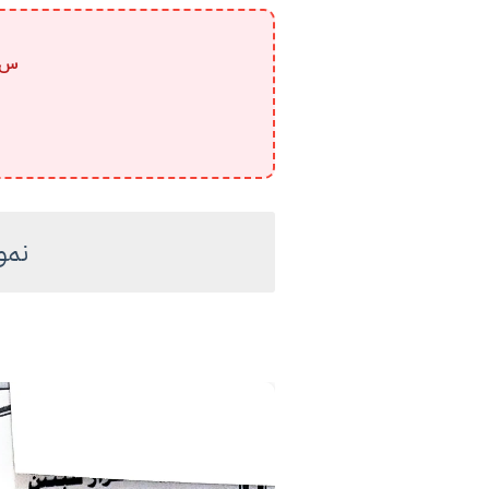
س/ 
نمو