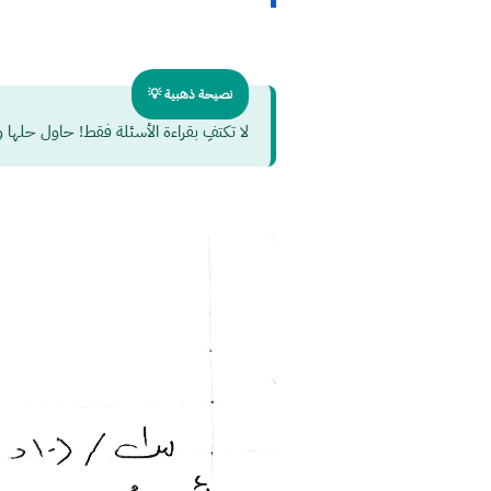
نصيحة ذهبية 💡
لا تكتفِ بقراءة الأسئلة فقط! حاول حلها ورقة وقلم، فالك