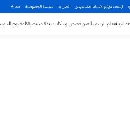
ع
ارشيف موقع الاستاذ احمد مهدي
اتصل بنا
سياسة الخصوصية
Viber
عه
التربية
تعلم الرسم بالصور
قصص وحكايات
نبذة مختصرة
كلمة يوم الخم