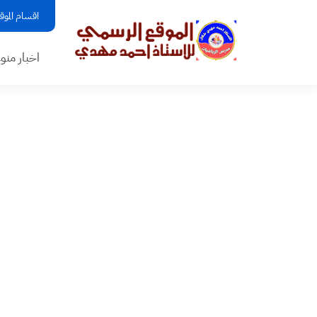
اقسام الموق
اخبار منو