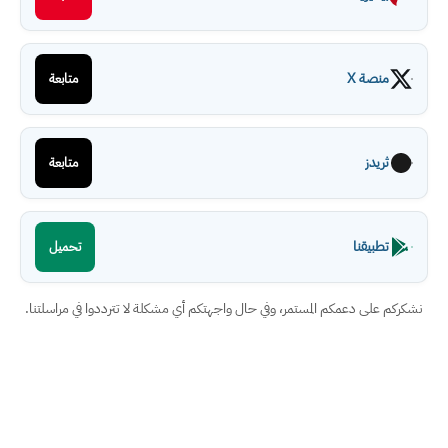
منصة X
متابعة
ثريدز
متابعة
تطبيقنا
تحميل
نشكركم على دعمكم المستمر، وفي حال واجهتكم أي مشكلة لا تترددوا في مراسلتنا.