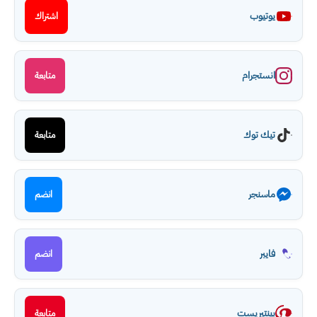
يوتيوب
اشتراك
انستجرام
متابعة
تيك توك
متابعة
ماسنجر
انضم
فايبر
انضم
بينتيريست
متابعة