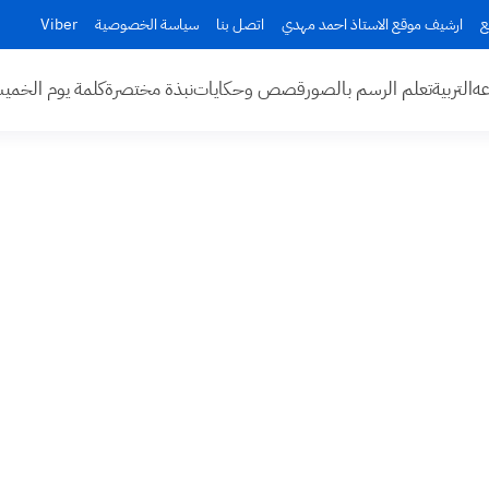
ع
ارشيف موقع الاستاذ احمد مهدي
اتصل بنا
سياسة الخصوصية
Viber
عه
التربية
تعلم الرسم بالصور
قصص وحكايات
نبذة مختصرة
كلمة يوم الخم