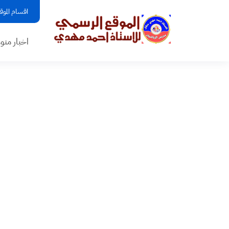
اقسام الموق
اخبار منو