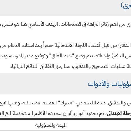
سري)
ي من أهم ركائز النزاهة في الامتحانات. الهدف الأساسي هنا هو فصل ه
لدفتر) من قبل أعضاء اللجنة الامتحانية حصراً بعد استلام الدفاتر من ال
س الدفتر) وإخفائه، يتم وضع "ختم الغلق" وتوقيع مدير المدرسة، ويج
ة عمليات التصحيح والتدقيق، مما يعزز الثقة في النتائج النهائية.
ؤوليات والأدوات
ص والتدقيق. هذه اللجنة هي "محرك" العملية الامتحانية، وعليها تقع 
لة الابتدائي
، تم تحديد أدوار وألوان محددة للأقلام المستخدمة لمنع ا
المهمة والمسؤولية