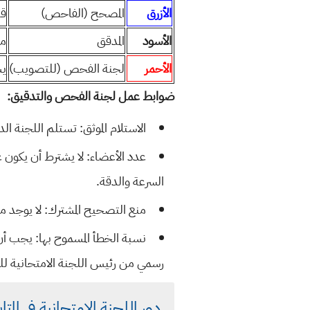
الأزرق
المصحح (الفاحص)
قر
الأسود
المدقق
مر
الأحمر
لجنة الفحص (للتصويب)
يس
ضوابط عمل لجنة الفحص والتدقيق:
الاستلام الموثق:
تستلم اللجنة الدف
عدد الأعضاء:
السرعة والدقة.
منع التصحيح المشترك:
لا يوجد م
نسبة الخطأ المسموح بها:
رسمي من رئيس اللجنة الامتحانية ل
دور اللجنة الامتحانية في المتا