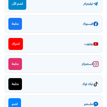
تيليجرام
انضم الآن
فيسبوك
متابعة
يوتيوب
اشتراك
انستجرام
متابعة
تيك توك
متابعة
ماسنجر
انضم