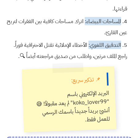
قراءتها.
المساحات البيضاء:
اترك مساحات كافية بين الفقرات لتريح
عين القارئ.
التدقيق اللغوي:
الأخطاء الإملائية تقتل الاحترافية فوراً.
راجع الملف مرتين، واطلب من صديق مراجعته أيضاً 🔍.
📌 تذكير سريع:
البريد الإلكتروني باسم
" لم يعد مقبولاً! 😅
أنشئ بريداً جديداً باسمك الرسمي
"
koko_lover99
للعمل فقط.