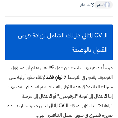
الناشر
منذ عام
الـ CV المثالي دليلك الشامل لزيادة فرص
القبول بالوظيفة
مرحباً بك عزيزي الباحث عن عمل 👋. هل تعلم أن مسؤول
التوظيف يقضي في المتوسط
7 ثوانٍ فقط
لإلقاء نظرة أولية على
سيرتك الذاتية؟ في هذه الثواني القليلة، يتم اتخاذ قرار مصيري:
إما الانتقال إلى كومة "المرفوضين" أو الانتقال إلى مرحلة
"المقابلة". لذا، فإن امتلاك
الـ CV المثالي
ليس مجرد خيار، بل هو
ضرورة قصوى في سوق العمل التنافسي اليوم.