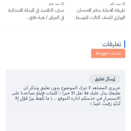
منذ عام
منذ عام
طريقة الاجابة بدفتر الامتحان
تسرّب التلاميذ في المرحلة الابتدائية
الوزاري للصف الثالث المتوسط
في العراق / هبة نافع...
تعليقات
إرسال تعليق
عزيزي المشاهد لا تترك الموضوع بدون تعليق وتذكر ان
تعليقك يدل عليك فلا تقل الا خيرا :: كلمات قليلة تساعدنا على
الاستمرار في خدمتكم ادارة الموقع ... ( مَا يَلْفِظُ مِنْ قَوْلٍ إِلا
لَدَيْهِ رَقِيبٌ عَتِيدٌ )