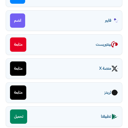
فايبر
انضم
بينتيريست
متابعة
منصة X
متابعة
ثريدز
متابعة
تطبيقنا
تحميل