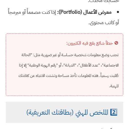
حسابك محدث.
معرض الأعمال (Portfolio):
إذا كنت مصمماً أو مبرمجاً
أو كاتب محتوى.
🚫 خطأ شائع يقع فيه الكثيرون:
تجنب وضع معلومات شخصية حساسة أو غير ضرورية مثل: "الحالة
الاجتماعية"، "عدد الأطفال"، "الديانة"، أو "رقم الهوية الوطنية" إلا إذا
طُلبت رسمياً. هذه المعلومات تأخذ مساحة وتشتت الانتباه عن كفاءتك
المهنية.
2️⃣ الملخص المهني (بطاقتك التعريفية)