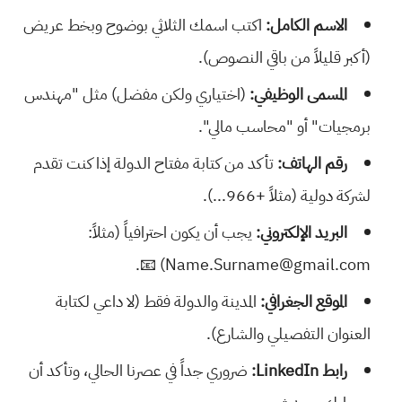
الاسم الكامل:
اكتب اسمك الثلاثي بوضوح وبخط عريض
(أكبر قليلاً من باقي النصوص).
المسمى الوظيفي:
(اختياري ولكن مفضل) مثل "مهندس
برمجيات" أو "محاسب مالي".
رقم الهاتف:
تأكد من كتابة مفتاح الدولة إذا كنت تقدم
لشركة دولية (مثلاً +966...).
البريد الإلكتروني:
يجب أن يكون احترافياً (مثلاً:
Name.Surname@gmail.com) 📧.
الموقع الجغرافي:
المدينة والدولة فقط (لا داعي لكتابة
العنوان التفصيلي والشارع).
رابط LinkedIn:
ضروري جداً في عصرنا الحالي، وتأكد أن