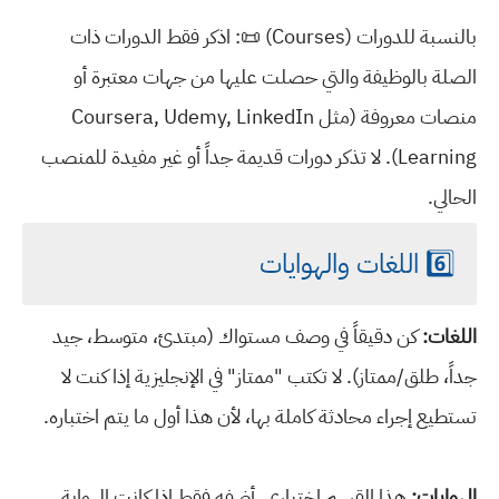
بالنسبة للدورات (Courses) 📜: اذكر فقط الدورات ذات
الصلة بالوظيفة والتي حصلت عليها من جهات معتبرة أو
منصات معروفة (مثل Coursera, Udemy, LinkedIn
Learning). لا تذكر دورات قديمة جداً أو غير مفيدة للمنصب
الحالي.
6️⃣ اللغات والهوايات
اللغات:
كن دقيقاً في وصف مستواك (مبتدئ، متوسط، جيد
جداً، طلق/ممتاز). لا تكتب "ممتاز" في الإنجليزية إذا كنت لا
تستطيع إجراء محادثة كاملة بها، لأن هذا أول ما يتم اختباره.
الهوايات:
هذا القسم اختياري. أضفه فقط إذا كانت الهواية