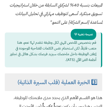
المبيعات بنسبة 40% لشركتي السابقة من خلال استراتيجيات
تسويق مبتكرة. أسعى لتوظيف مهاراتي في تحليل البيانات
لمساعدة [اسم الشركة] على النمو."
نصيحة ذهبية 💡
قم بتخصيص الملخص المهني لكل وظيفة تتقدم لها! نعم، هذا
متعب قليلاً، لكن استخدام نفس الكلمات المفتاحية الموجودة في
إعلان الوظيفة داخل ملخصك سيزيد فرصك بشكل هائل في تجاوز
أنظمة الفرز الآلي (ATS).
3️⃣ الخبرة العملية (قلب السيرة الذاتية)
هذا هو القسم الأهم الذي يحدد مدى ملاءمتك للوظيفة.
الترتيب هنا يجب أن يكون
زمنياً عكسياً
(من الأحدث إلى