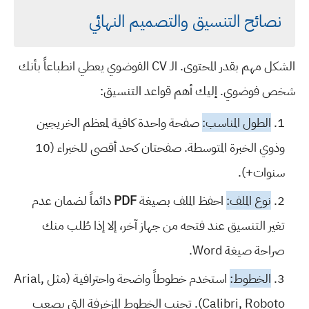
نصائح التنسيق والتصميم النهائي
الشكل مهم بقدر المحتوى. الـ CV الفوضوي يعطي انطباعاً بأنك
شخص فوضوي. إليك أهم قواعد التنسيق:
الطول المناسب:
صفحة واحدة كافية لمعظم الخريجين
وذوي الخبرة المتوسطة. صفحتان كحد أقصى للخبراء (10
سنوات+).
نوع الملف:
احفظ الملف بصيغة
PDF
دائماً لضمان عدم
تغير التنسيق عند فتحه من جهاز آخر، إلا إذا طُلب منك
صراحة صيغة Word.
الخطوط:
استخدم خطوطاً واضحة واحترافية (مثل Arial,
Calibri, Roboto). تجنب الخطوط المزخرفة التي يصعب