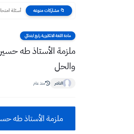
أسئلة امتحانات 
📁 مشاركات منوعه
مادة اللغة الانكليزية رابع ابتدائي
والحل
الناشر
منذ عام
ملزمة الأستاذ طه حسين – اليون