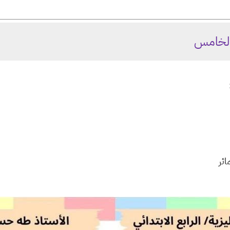
 الخامس
ائر