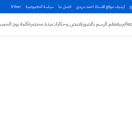
ع
ارشيف موقع الاستاذ احمد مهدي
اتصل بنا
سياسة الخصوصية
Viber
عه
التربية
تعلم الرسم بالصور
قصص وحكايات
نبذة مختصرة
كلمة يوم الخم