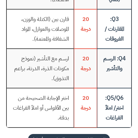
Q3:
20
قارن بين (الكتلة والوزن،
المقارنات /
درجة
الموصلات والعوازل، المواد
الفروقات
الشفافة والمعتمة).
Q4: الرسم
20
ارسم مع التأشير (نموذج
والتأشير
درجة
مكونات الذرة، الدرنة، براعم
التذوق).
Q5/Q6:
20
اختر الإجابة الصحيحة من
اختر/ املأ
درجة
بين الأقواس أو املأ الفراغات
الفراغات
بدقة.