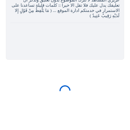
تعليقك يدل عليك فلا تقل الا خيرا :: كلمات قليلة تساعدنا على
الاستمرار في خدمتكم ادارة الموقع ... ( مَا يَلْفِظُ مِنْ قَوْلٍ إِلا
لَدَيْهِ رَقِيبٌ عَتِيدٌ )