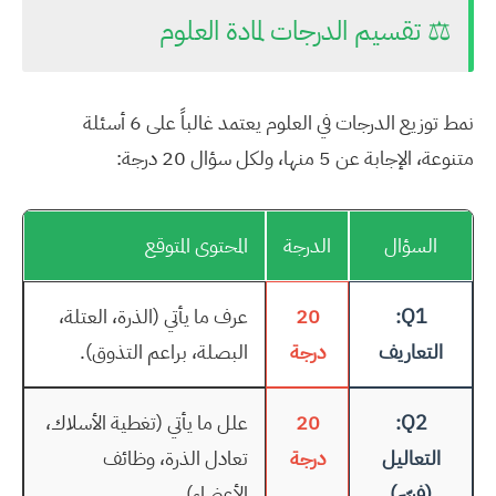
⚖️ تقسيم الدرجات لمادة العلوم
نمط توزيع الدرجات في العلوم يعتمد غالباً على 6 أسئلة
متنوعة، الإجابة عن 5 منها، ولكل سؤال 20 درجة:
السؤال
الدرجة
المحتوى المتوقع
Q1:
20
عرف ما يأتي (الذرة، العتلة،
التعاريف
درجة
البصلة، براعم التذوق).
Q2:
20
علل ما يأتي (تغطية الأسلاك،
التعاليل
درجة
تعادل الذرة، وظائف
(فسّر)
الأعضاء).