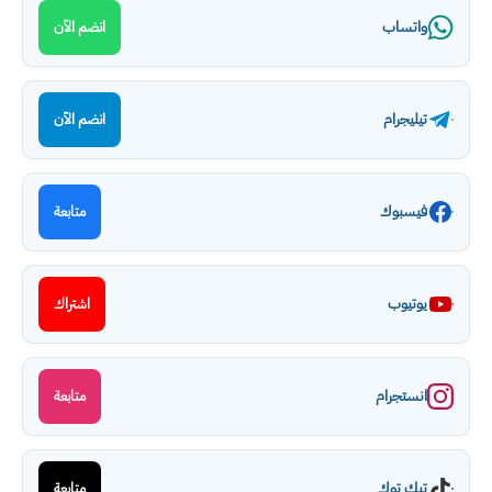
واتساب
انضم الآن
تيليجرام
انضم الآن
فيسبوك
متابعة
يوتيوب
اشتراك
انستجرام
متابعة
تيك توك
متابعة