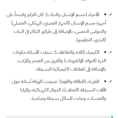
✔
الأحياء (جسم الإنسان والنبات):
كان التركيز واضحاً على
أجهزة جسم الإنسان (الجهاز العصبي، الهيكلي، العضلي)
والحواس الخمس، بالإضافة إلى طرائق التكاثر في النبات
(البذور، التطعيم).
✔
الكيمياء (المادة والتفاعلات):
شملت الأسئلة مكونات
الذرة (النواة، الإلكترونات) والفرق بين العنصر والمركب،
بالإضافة إلى المعادلات الكيميائية البسيطة.
✔
الفيزياء (الطاقة والقوة):
تضمنت الورقة أسئلة حول
الآلات البسيطة (العتلات)، الدوائر الكهربائية، والمرايا
والعدسات، وجاءت المسائل بسيطة ومباشرة.