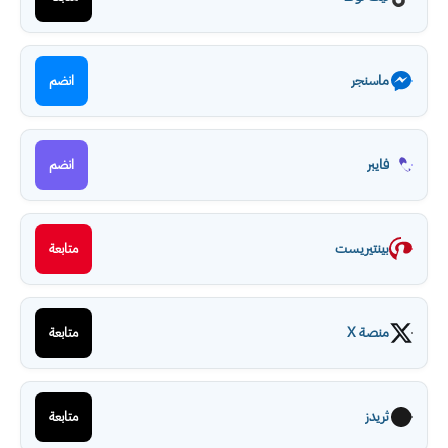
ماسنجر
انضم
فايبر
انضم
بينتيريست
متابعة
منصة X
متابعة
ثريدز
متابعة