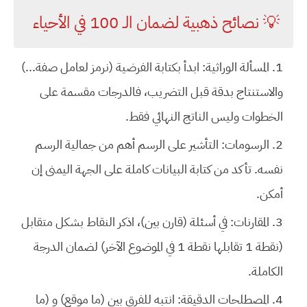
💡 نصائح ذهبية لضمان الـ 100 في الأحياء
المسألة الوراثية:
ابدأ بكتابة الفرضية (نرمز لعامل صفة...)
والاستنتاج بدقة قبل التضريب، فالدرجات مقسمة على
الخطوات وليس الناتج النهائي فقط.
الرسومات:
التأشير على الرسم أهم من جمالية الرسم
نفسه. تأكد من كتابة البيانات كاملة على الجهة اليمنى إن
أمكن.
المقارنات:
في أسئلة (قارن بين)، اذكر النقاط بشكل متقابل
(نقطة 1 تقابلها نقطة 1 في الموضوع الآخر) لضمان الدرجة
الكاملة.
المصطلحات الدقيقة:
انتبه للفرق بين (ما موقع) و (ما