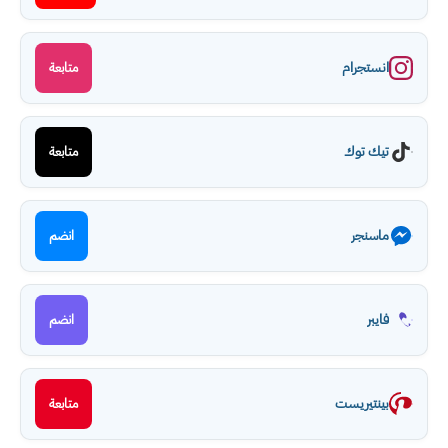
انستجرام
متابعة
تيك توك
متابعة
ماسنجر
انضم
فايبر
انضم
بينتيريست
متابعة