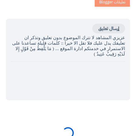
إرسال تعليق
عزيزي المشاهد لا تترك الموضوع بدون تعليق وتذكر ان
تعليقك يدل عليك فلا تقل الا خيرا :: كلمات قليلة تساعدنا على
الاستمرار في خدمتكم ادارة الموقع ... ( مَا يَلْفِظُ مِنْ قَوْلٍ إِلا
لَدَيْهِ رَقِيبٌ عَتِيدٌ )