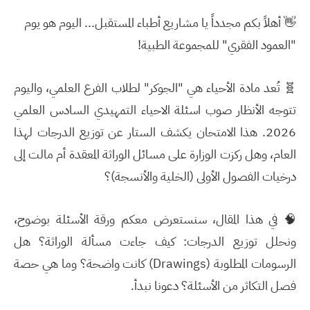
👋 أهلاً بكم مجدداً يا مشاريع أطباء المستقبل... اليوم هو يوم
"العمود الفقري" للمجموعة الطبية!
🧬 تُعد مادة الأحياء هي "الجوكر" لطلاب الفرع العلمي، واليوم
تتوجه الأنظار صوب
اسئلة الاحياء التمهيدي السادس العلمي
2026
. هذا الامتحان يكشف الستار عن توزيع الدرجات لهذا
العام، وهل ركزت الوزارة على مسائل الوراثة المعقدة أم مالت إلى
درخيات الفصول الأولى (الخلية والأنسجة)؟
🧠 في هذا المقال، سنستعرض معكم ورقة الأسئلة بوضوح،
ونحلل توزيع الدرجات: كيف جاءت مسألة الوراثة؟ هل
الرسومات المطلوبة (Drawings) كانت واضحة؟ وما هي حصة
فصل التكاثر من الأسئلة؟ دعونا نبدأ.