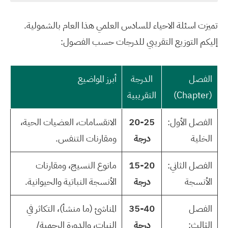
تميزت
اسئلة الاحياء للسادس العلمي
هذا العام بالشمولية.
إليكم التوزيع التقريبي للدرجات حسب الفصول:
الفصل
الدرجة
أبرز المواضيع
(Chapter)
التقريبية
الفصل الأول:
20-25
الانقسامات، العضيات الحية،
الخلية
درجة
ومقارنات التنفس.
الفصل الثاني:
15-20
مانوع النسيج، ومقارنات
الأنسجة
درجة
الأنسجة النباتية والحيوانية.
الفصل
35-40
المناشئ (ما منشأ)، التكاثر في
الثالث:
درجة
النبات، والدورة الرحمية/