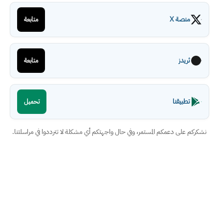
منصة X
متابعة
ثريدز
متابعة
تطبيقنا
تحميل
نشكركم على دعمكم المستمر، وفي حال واجهتكم أي مشكلة لا تترددوا في مراسلتنا.