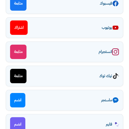
فيسبوك
متابعة
يوتيوب
اشتراك
انستجرام
متابعة
تيك توك
متابعة
ماسنجر
انضم
فايبر
انضم