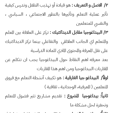
٢/ الاصل و التعريف :
هو قيادة أو تهذيب الطفل وتدرس كيفية
تأثير عملية التعلم وتأثيرها بالتطور الاجتماعي ، السياسي ،
والنفسي للمتعلمين
٣/ البيداغوجيا مقابل الديداكتيك :
تركز على العلاقة بين المعلم
والمتعلم اي الجانب العلائقي والتفاعلي بينما تركز الديداكتيك
على نقل المعرفة والمحتوى المادي للمادة الدراسية
بعد معرفه اهم النقاط حول البيداغوجيا يجب ان نتكلم عن
المقاربات البيداغوجيا ومن اهم هذا المقاربات
اولاً/ البيداغو جيا الفارقية :
هو تكييف آنشطة التعلم مع فروق
المتعلمين ( المعرفية، الوجدانية ، ثقافية )
ثانياً: بيداغوجيا المشروع :
تقديم مشاريع تثير فضول المتعلم
وتحفزة لحل مشكلة ما