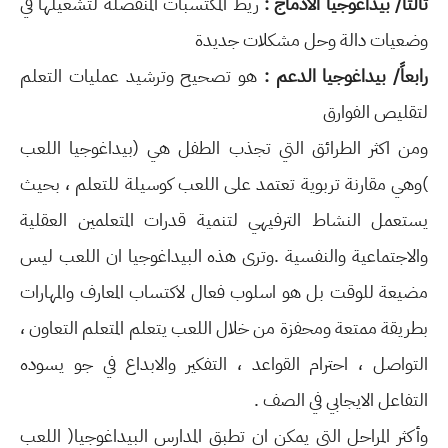
ثالثاً/ بيداغوجيا الادماج :
ريط المكتسبات المنفصلة لتشغيلها في
وضعيات دالة وحل مشكلات جديدة
رابعاً/ بيداغوجيا الدعم :
هو تصحيح وترشيد عمليات التعلم
لتقليص الفوارق
ومن اكثر الطرائق التي تجذب الطفل هي (بيداغوجيا اللعب
)وهي مقارنة تربوية تعتمد على اللعب كوسيلة للتعلم ، بحيث
يستعمل النشاط الترفيهي لتنمية قدرات المتعلمين العقلية
والاجتماعية والنفسية .وترى هذه البيداغوجيا ان اللعب ليس
مضيعة للوقت بل هو اسلوب فعال لاكتساب المعارف والمهارات
بطريقة ممتعة ومحفزة من خلال اللعب يتعلم المتعلم التعاون ،
التواصل ، احترام القواعد ، التفكير والابداع في جو يسوده
التفاعل الايجابي في الصف .
وأكثر المراحل التي يمكن ان تطبق المدارس البيداغوجيا( اللعب