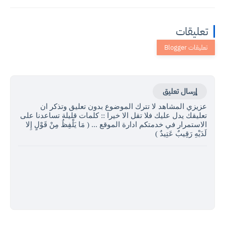
تعليقات
إرسال تعليق
عزيزي المشاهد لا تترك الموضوع بدون تعليق وتذكر ان
تعليقك يدل عليك فلا تقل الا خيرا :: كلمات قليلة تساعدنا على
الاستمرار في خدمتكم ادارة الموقع ... ( مَا يَلْفِظُ مِنْ قَوْلٍ إِلا
لَدَيْهِ رَقِيبٌ عَتِيدٌ )