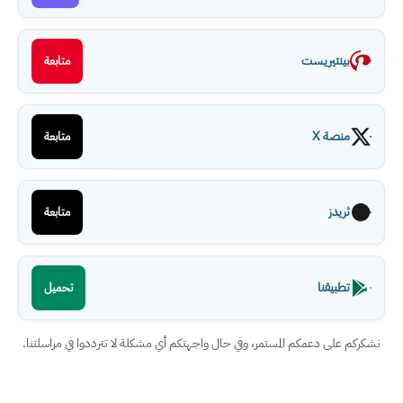
بينتيريست
متابعة
منصة X
متابعة
ثريدز
متابعة
تطبيقنا
تحميل
نشكركم على دعمكم المستمر، وفي حال واجهتكم أي مشكلة لا تترددوا في مراسلتنا.