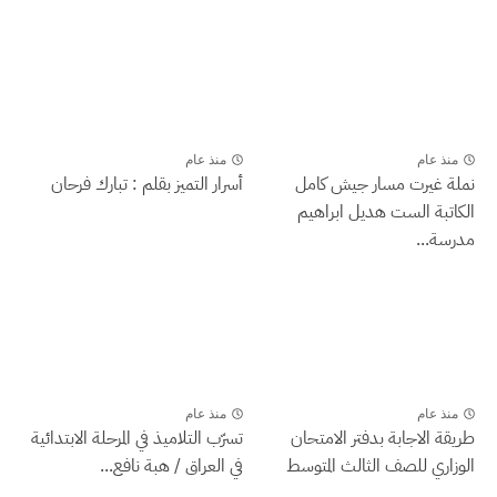
منذ عام
منذ عام
نملة غيرت مسار جيش كامل
أسرار التميز بقلم : تبارك فرحان
الكاتبة الست هديل ابراهيم
مدرسة...
منذ عام
منذ عام
طريقة الاجابة بدفتر الامتحان
تسرّب التلاميذ في المرحلة الابتدائية
الوزاري للصف الثالث المتوسط
في العراق / هبة نافع...