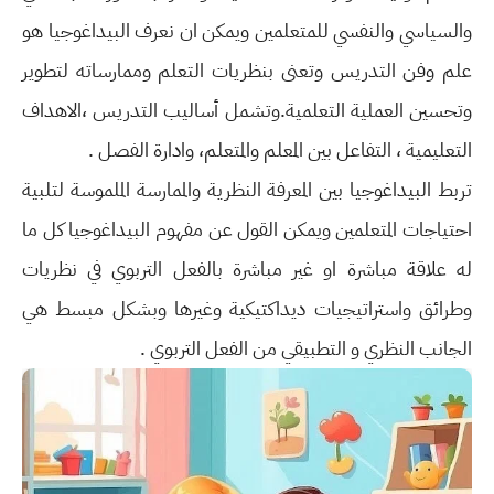
والسياسي والنفسي للمتعلمين ويمكن ان نعرف البيداغوجيا هو
علم وفن التدريس وتعنى بنظريات التعلم وممارساته لتطوير
وتحسين العملية التعلمية.وتشمل أساليب التدريس ،الاهداف
التعليمية ، التفاعل بين المعلم والمتعلم، وادارة الفصل .
تربط البيداغوجيا بين المعرفة النظرية والممارسة الملموسة لتلبية
احتياجات المتعلمين ويمكن القول عن مفهوم البيداغوجيا كل ما
له علاقة مباشرة او غير مباشرة بالفعل التربوي في نظريات
وطرائق واستراتيجيات ديداكتيكية وغيرها وبشكل مبسط هي
الجانب النظري و التطبيقي من الفعل التربوي .