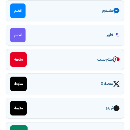
ماسنجر
انضم
فايبر
انضم
بينتيريست
متابعة
منصة X
متابعة
ثريدز
متابعة