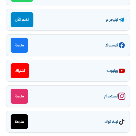
تيليجرام
انضم الآن
فيسبوك
متابعة
يوتيوب
اشتراك
انستجرام
متابعة
تيك توك
متابعة