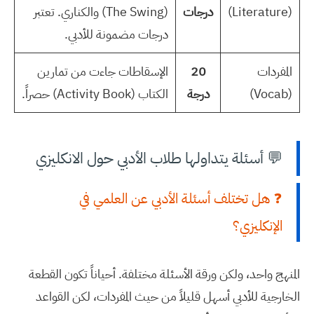
(Literature)
درجات
(The Swing) والكناري. تعتبر
درجات مضمونة للأدبي.
المفردات
20
الإسقاطات جاءت من تمارين
(Vocab)
درجة
الكتاب (Activity Book) حصراً.
💬 أسئلة يتداولها طلاب الأدبي حول الانكليزي
❓ هل تختلف أسئلة الأدبي عن العلمي في
الإنكليزي؟
المنهج واحد، ولكن ورقة الأسئلة مختلفة. أحياناً تكون القطعة
الخارجية للأدبي أسهل قليلاً من حيث المفردات، لكن القواعد