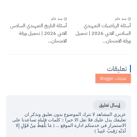
منذ عام
منذ عام
أسئلة الرياضيات التمهيدي
أسئلة التاريخ التمهيدي السادس
السادس الادبي 2026 | تحميل
الادبي 2026 | تحميل ورقة
ورقة الامتحان...
الامتحان...
تعليقات
إرسال تعليق
عزيزي المشاهد لا تترك الموضوع بدون تعليق وتذكر ان
تعليقك يدل عليك فلا تقل الا خيرا :: كلمات قليلة تساعدنا على
الاستمرار في خدمتكم ادارة الموقع ... ( مَا يَلْفِظُ مِنْ قَوْلٍ إِلا
لَدَيْهِ رَقِيبٌ عَتِيدٌ )