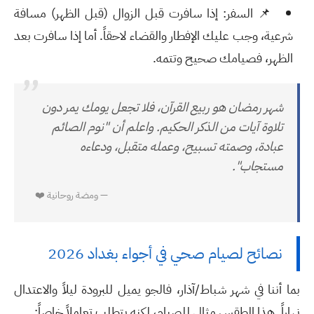
📌
السفر:
إذا سافرت قبل الزوال (قبل الظهر) مسافة
شرعية، وجب عليك الإفطار والقضاء لاحقاً. أما إذا سافرت بعد
الظهر، فصيامك صحيح وتتمه.
”
شهر رمضان هو ربيع القرآن، فلا تجعل يومك يمر دون
تلاوة آيات من الذكر الحكيم. واعلم أن "نوم الصائم
عبادة، وصمته تسبيح، وعمله متقبل، ودعاءه
مستجاب".
— ومضة روحانية ❤️
نصائح لصيام صحي في أجواء بغداد 2026
بما أننا في شهر شباط/آذار، فالجو يميل للبرودة ليلاً والاعتدال
نهاراً. هذا الطقس مثالي للصيام، لكنه يتطلب تعاملاً خاصاً: