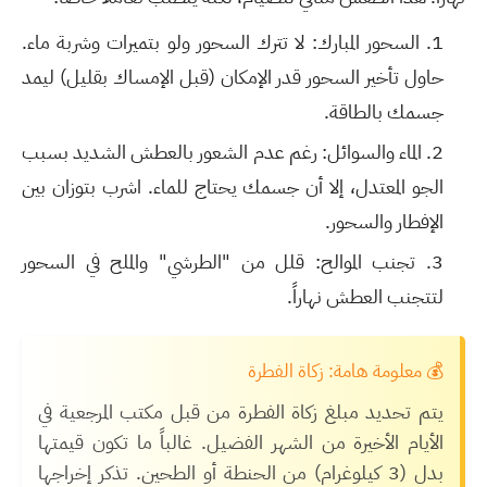
السحور المبارك:
لا تترك السحور ولو بتميرات وشربة ماء.
حاول تأخير السحور قدر الإمكان (قبل الإمساك بقليل) ليمد
جسمك بالطاقة.
الماء والسوائل:
رغم عدم الشعور بالعطش الشديد بسبب
الجو المعتدل، إلا أن جسمك يحتاج للماء. اشرب بتوزان بين
الإفطار والسحور.
تجنب الموالح:
قلل من "الطرشي" والملح في السحور
لتتجنب العطش نهاراً.
💰 معلومة هامة: زكاة الفطرة
يتم تحديد مبلغ زكاة الفطرة من قبل مكتب المرجعية في
الأيام الأخيرة من الشهر الفضيل. غالباً ما تكون قيمتها
بدل (3 كيلوغرام) من الحنطة أو الطحين. تذكر إخراجها