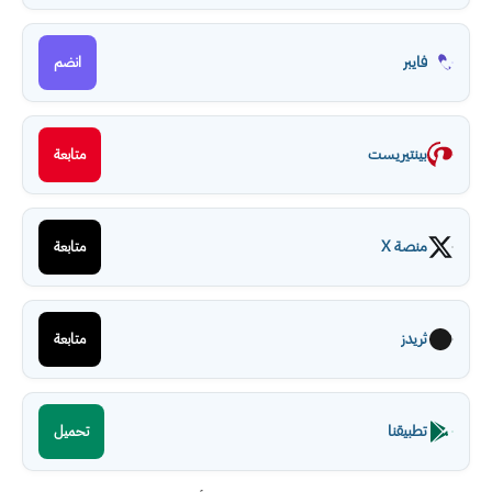
فايبر
انضم
بينتيريست
متابعة
منصة X
متابعة
ثريدز
متابعة
تطبيقنا
تحميل