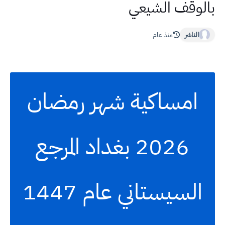
بالوقف الشيعي
الناشر
منذ عام
امساكية شهر رمضان
2026 بغداد المرجع
السيستاني عام 1447