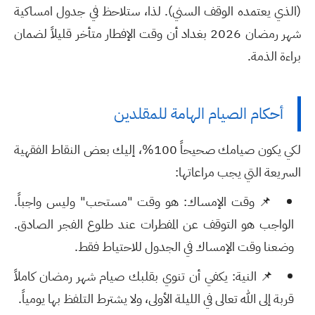
(الذي يعتمده الوقف السني). لذا، ستلاحظ في جدول
امساكية
شهر رمضان 2026 بغداد
أن وقت الإفطار متأخر قليلاً لضمان
براءة الذمة.
أحكام الصيام الهامة للمقلدين
لكي يكون صيامك صحيحاً 100%، إليك بعض النقاط الفقهية
السريعة التي يجب مراعاتها:
📌
وقت الإمساك:
هو وقت "مستحب" وليس واجباً.
الواجب هو التوقف عن المفطرات عند طلوع الفجر الصادق.
وضعنا وقت الإمساك في الجدول للاحتياط فقط.
📌
النية:
يكفي أن تنوي بقلبك صيام شهر رمضان كاملاً
قربة إلى الله تعالى في الليلة الأولى، ولا يشترط التلفظ بها يومياً.