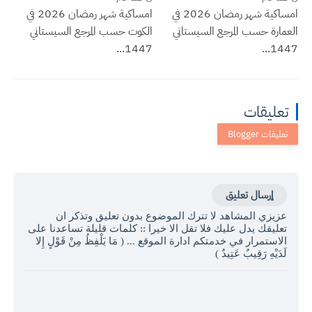
امساكية شهر رمضان 2026 في
امساكية شهر رمضان 2026 في
العمارة حسب المرجع السيستاني
الكوت حسب المرجع السيستاني
1447...
1447...
تعليقات
إرسال تعليق
عزيزي المشاهد لا تترك الموضوع بدون تعليق وتذكر ان
تعليقك يدل عليك فلا تقل الا خيرا :: كلمات قليلة تساعدنا على
الاستمرار في خدمتكم ادارة الموقع ... ( مَا يَلْفِظُ مِنْ قَوْلٍ إِلا
لَدَيْهِ رَقِيبٌ عَتِيدٌ )