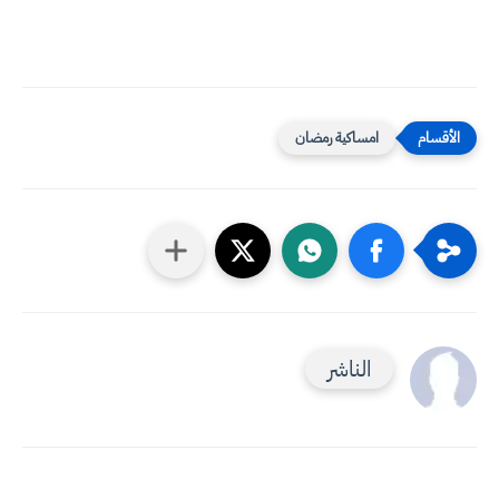
امساكية رمضان
الناشر