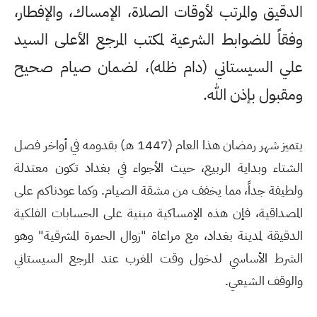
الدقيق والمرتب لأوقات الصلاة، الإمساك، والإفطار،
وفقاً للضوابط الشرعية لمكتب المرجع الأعلى السيد
علي السيستاني (دام ظله)، لضمان صيام صحيح
ومقبول بإذن الله.
يتميز شهر رمضان هذا العام (1447 هـ) بقدومه في أواخر فصل
الشتاء وبداية الربيع، حيث الأجواء في بغداد تكون معتدلة
ولطيفة جداً، مما يخفف من مشقة الصيام. وكما عودناكم على
المصداقية، فإن هذه الإمساكية مبنية على الحسابات الفلكية
الدقيقة لمدينة بغداد، مع مراعاة "زوال الحمرة المشرقية" وهو
الشرط الأساسي لدخول وقت المغرب عند المرجع السيستاني
والوقف الشيعي.