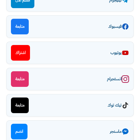
تيليجرام
انضم الآن
فيسبوك
متابعة
يوتيوب
اشتراك
انستجرام
متابعة
تيك توك
متابعة
ماسنجر
انضم