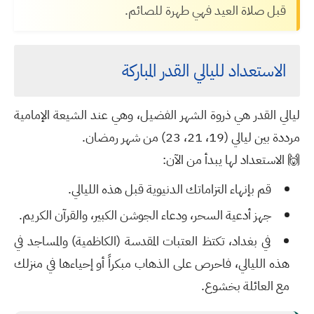
قبل صلاة العيد فهي طهرة للصائم.
الاستعداد لليالي القدر المباركة
ليالي القدر هي ذروة الشهر الفضيل، وهي عند الشيعة الإمامية
مرددة بين ليالي (19، 21، 23) من شهر رمضان.
🙌
الاستعداد لها يبدأ من الآن:
قم بإنهاء التزاماتك الدنيوية قبل هذه الليالي.
جهز أدعية السحر، ودعاء الجوشن الكبير، والقرآن الكريم.
في بغداد، تكتظ العتبات المقدسة (الكاظمية) والمساجد في
هذه الليالي، فاحرص على الذهاب مبكراً أو إحياءها في منزلك
مع العائلة بخشوع.