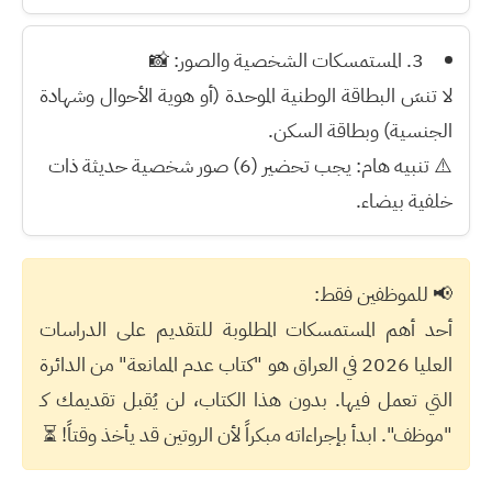
3. المستمسكات الشخصية والصور:
📸
لا تنسَ البطاقة الوطنية الموحدة (أو هوية الأحوال وشهادة
الجنسية) وبطاقة السكن.
⚠️
تنبيه هام:
يجب تحضير
(6) صور شخصية
حديثة ذات
خلفية بيضاء.
📢 للموظفين فقط:
أحد أهم
المستمسكات المطلوبة للتقديم على الدراسات
العليا 2026 في العراق
هو
"كتاب عدم الممانعة"
من الدائرة
التي تعمل فيها. بدون هذا الكتاب، لن يُقبل تقديمك كـ
"موظف". ابدأ بإجراءاته مبكراً لأن الروتين قد يأخذ وقتاً! ⏳