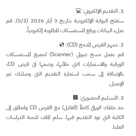
التقديم الإلكتروني:
💻
ستفتح البوابة الإلكترونية بتاريخ
3 آيار 2026 (5/3)
. قم
بملء البيانات ورفع المستمسكات المطلوبة إلكترونياً.
تجهيز القرص المدمج (CD):
💿
قم بعمل مسح ضوئي (Scanner) لجميع المستمسكات
الورقية والاستمارات التي ملأتها، وضعها في قرص CD،
بالإضافة إلى سحب استمارة التقديم التي وصلتك عبر
الإيميل.
التسليم الحضوري:
🏢
خذ ملفك الورقي كاملاً (الفايل) مع القرص CD وانطلق إلى
الكلية التي تود التقديم فيها. سلم الملف للجنة الدراسات
العليا.