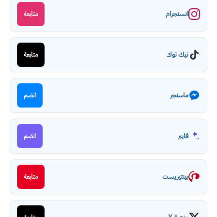
انستجرام
متابعة
تيك توك
متابعة
ماسنجر
انضم
فايبر
انضم
بينتيريست
متابعة