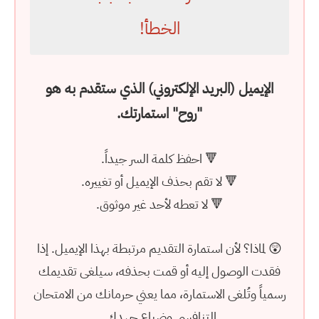
الخطأ!
الإيميل (البريد الإلكتروني) الذي ستقدم به هو
"روح" استمارتك.
🔻 احفظ كلمة السر جيداً.
🔻 لا تقم بحذف الإيميل أو تغييره.
🔻 لا تعطه لأحد غير موثوق.
😲
لماذا؟
لأن استمارة التقديم مرتبطة بهذا الإيميل. إذا
فقدت الوصول إليه أو قمت بحذفه، سيلغى تقديمك
رسمياً وتُلغى الاستمارة، مما يعني حرمانك من الامتحان
التنافسي وضياع جهدك.