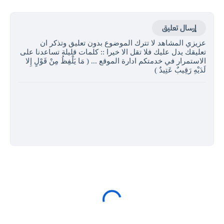
إرسال تعليق
عزيزي المشاهد لا تترك الموضوع بدون تعليق وتذكر ان
تعليقك يدل عليك فلا تقل الا خيرا :: كلمات قليلة تساعدنا على
الاستمرار في خدمتكم ادارة الموقع ... ( مَا يَلْفِظُ مِنْ قَوْلٍ إِلا
لَدَيْهِ رَقِيبٌ عَتِيدٌ )