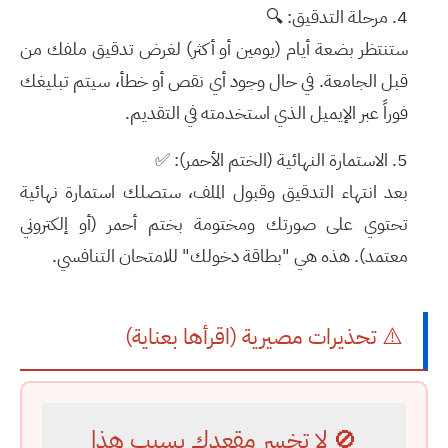
مرحلة التدقيق:
🔍
ستنتظر بضعة أيام (يومين أو أكثر) لغرض تدقيق ملفك من
قبل الجامعة. في حال وجود أي نقص أو خطأ، سيتم تبليغك
فوراً عبر
الإيميل
الذي استخدمته في التقديم.
الاستمارة النهائية (الختم الأحمر):
✅
بعد انتهاء التدقيق وقبول الملف، ستصلك استمارة نهائية
تحتوي على صورتك ومختومة بختم أحمر (أو إلكتروني
معتمد). هذه هي "بطاقة دخولك" للامتحان التنافسي.
⚠️ تحذيرات مصيرية (اقرأها بعناية)
🚫 لا تخسر مقعدك بسبب هذا