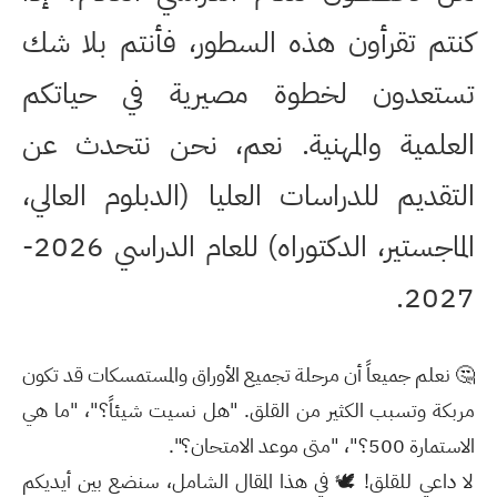
كنتم تقرأون هذه السطور، فأنتم بلا شك
تستعدون لخطوة مصيرية في حياتكم
العلمية والمهنية. نعم، نحن نتحدث عن
التقديم للدراسات العليا (الدبلوم العالي،
الماجستير، الدكتوراه) للعام الدراسي
2026-
.
2027
🤔 نعلم جميعاً أن مرحلة تجميع الأوراق والمستمسكات قد تكون
مربكة وتسبب الكثير من القلق. "هل نسيت شيئاً؟"، "ما هي
الاستمارة 500؟"، "متى موعد الامتحان؟".
لا داعي للقلق! 🕊️ في هذا المقال الشامل، سنضع بين أيديكم