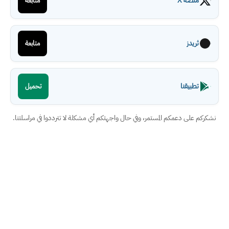
منصة X
متابعة
ثريدز
متابعة
تطبيقنا
تحميل
نشكركم على دعمكم المستمر، وفي حال واجهتكم أي مشكلة لا تترددوا في مراسلتنا.