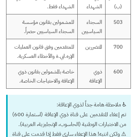
(ب)
الشهداء
الشهداء فقط.
503
السجناء
للمشمولين بقانون مؤسسة
السياسيين
السجناء السياسيين حصراً.
700
المتضررين
للمتقدمين وفق قانون العمليات
الإره.ابي.ة والأخطاء العسكرية.
600
ذوي
خاصة بالمشمولين بقانون ذوي
الإعاقة
الإعاقة والاحتياجات الخاصة.
♿️ ملاحظة هامة جداً لذوي الإعاقة:
تم
إعفاء
المتقدمين على قناة ذوي الإعاقة (استمارة 600)
من الاختبارات الوطنية (الحاسوب، الإنجليزية، العربية).
⚠️
ولكن انتبه!
هذا الإعفاء ساري فقط إذا قدمت على قناة