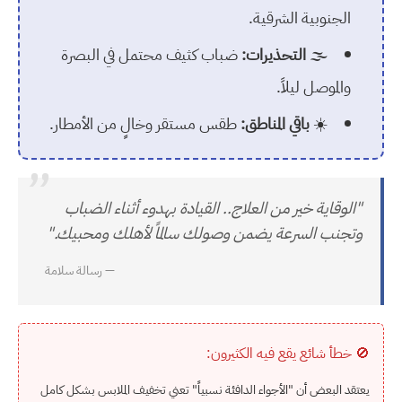
الجنوبية الشرقية.
🌫️
التحذيرات:
ضباب كثيف محتمل في البصرة
والموصل ليلاً.
☀️
باقي المناطق:
طقس مستقر وخالٍ من الأمطار.
”
"الوقاية خير من العلاج.. القيادة بهدوء أثناء الضباب
وتجنب السرعة يضمن وصولك سالماً لأهلك ومحبيك."
— رسالة سلامة
🚫 خطأ شائع يقع فيه الكثيرون:
يعتقد البعض أن "الأجواء الدافئة نسبياً" تعني تخفيف الملابس بشكل كامل