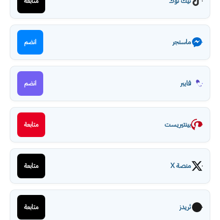
تيك توك
متابعة
ماسنجر
انضم
فايبر
انضم
بينتيريست
متابعة
منصة X
متابعة
ثريدز
متابعة