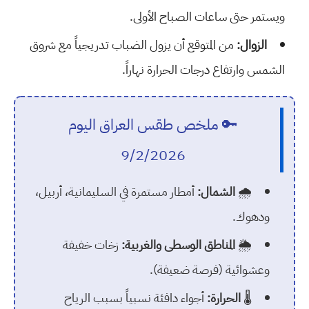
ويستمر حتى ساعات الصباح الأولى.
الزوال:
من المتوقع أن يزول الضباب تدريجياً مع شروق
الشمس وارتفاع درجات الحرارة نهاراً.
🔑 ملخص طقس العراق اليوم
9/2/2026
🌧️
الشمال:
أمطار مستمرة في السليمانية، أربيل،
ودهوك.
🌦️
المناطق الوسطى والغربية:
زخات خفيفة
وعشوائية (فرصة ضعيفة).
🌡️
الحرارة:
أجواء دافئة نسبياً بسبب الرياح