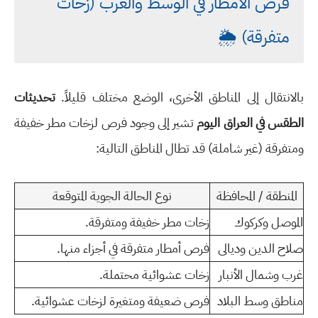
فرص الأمطار في الوسط والغرب (زخات
متفرقة) 🌦️
بالانتقال إلى المناطق الأخرى، الوضع مختلف قليلاً.
تحديثات
الطقس في العراق اليوم
تشير إلى وجود فرص لزخات مطر خفيفة
ومتفرقة (غير شاملة) قد تطال المناطق التالية:
المنطقة / المحافظة
نوع الحالة الجوية المتوقعة
الموصل وكركوك
زخات مطر خفيفة ومتفرقة.
صلاح الدين وديالى
فرص أمطار متفرقة في أجزاء منها.
غرب وشمال الأنبار
زخات عشوائية محتملة.
مناطق وسط البلاد
فرص ضعيفة ومتغيرة لزخات عشوائية.