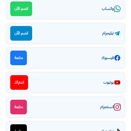
واتساب
انضم الآن
تيليجرام
انضم الآن
فيسبوك
متابعة
يوتيوب
اشتراك
انستجرام
متابعة