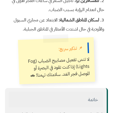
للمسافرين براً:
تأجيل السفر في ساعات الفجر الأولى في
حال انعدام الرؤية بسبب الضباب.
لسكان المناطق الشمالية:
الابتعاد عن مجاري السيول
والأودية في حال اشتدت الأمطار في المناطق الجبلية.
📌 تذكير سريع:
لا تنسَ تفعيل مصابيح الضباب (Fog
Lights) إذا كنت تقود في البصرة أو
الموصل فجر الغد. سلامتك تهمنا! 🚗
خاتمة