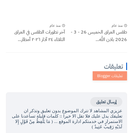
منذ عام
منذ عام
طقس العراق الخميس 26 - 3 -
آخر تطورات الطقس في العراق
2026 باذن الله...
الثلاثاء ٢٤ آذار ٢٠٢٦ أمطار...
تعليقات
إرسال تعليق
عزيزي المشاهد لا تترك الموضوع بدون تعليق وتذكر ان
تعليقك يدل عليك فلا تقل الا خيرا :: كلمات قليلة تساعدنا على
الاستمرار في خدمتكم ادارة الموقع ... ( مَا يَلْفِظُ مِنْ قَوْلٍ إِلا
لَدَيْهِ رَقِيبٌ عَتِيدٌ )