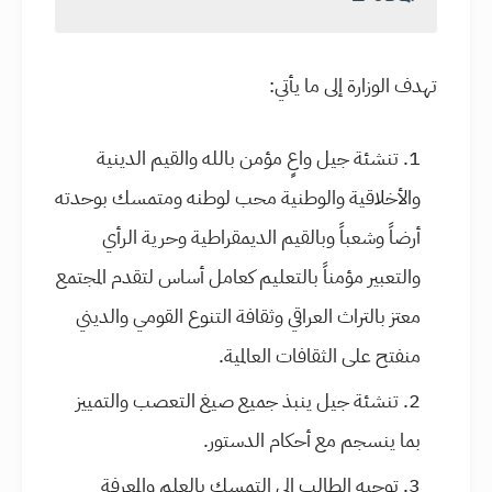
تهدف الوزارة إلى ما يأتي:
تنشئة جيل واعٍ مؤمن بالله والقيم الدينية
والأخلاقية والوطنية محب لوطنه ومتمسك بوحدته
أرضاً وشعباً وبالقيم الديمقراطية وحرية الرأي
والتعبير مؤمناً بالتعليم كعامل أساس لتقدم المجتمع
معتز بالتراث العراقي وثقافة التنوع القومي والديني
منفتح على الثقافات العالمية.
تنشئة جيل ينبذ جميع صيغ التعصب والتمييز
بما ينسجم مع أحكام الدستور.
توجيه الطالب إلى التمسك بالعلم والمعرفة