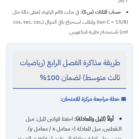
6/7).
حساب المثلثات (س5):
في مثلث قائم الزاوية، يُعطى دالة مثل
(tan C = 15/8) ويُطلب استخراج باقي الدوال (cos, sec, csc,
cot) باستخدام نظرية فيثاغورس.
طريقة مذاكرة الفصل الرابع (رياضيات
ثالث متوسط) لضمان 100%
📅 خطة مراجعة مركزة للامتحان:
أولاً (الميل والمعادلة):
احفظ قوانين الميل: ميل
النقطتين، ميل المعادلة (- معامل x / معامل y).
وتدرب على كتابة معادلة المستقيم (y - y1 = m(x -