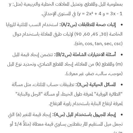
بمعلومية الميل والمقطع، وتمثيل المعادلات الخطية والتربيعية (مثل: y
= 3x - 1 و y = 2x² + 4) في المستوى الإحداثي.
إثبات صحة المتطابقات (س2/A):
استخدام النسب المثلثية للزوايا
الخاصة (30, 45, 60, 90) لإثبات طرفي المعادلة باستخدام دوال
(sin, cos, tan, sec, csc).
أسئلة الاختيارات الشاملة (س2/B):
تتضمن إيجاد قيمة الميل
(m) والمقطع (k) من المعادلة، إيجاد المقطع الصادي، وتحديد نوع الميل
(موجب، سالب، صفر، غير معرف).
المسائل الحياتية (س3):
تطبيقات حساب المثلثات، مثل مسألة
"الطائرة الورقية" لمعرفة طول الخيط، أو مسألة "الرجل والبناية"
لمعرفة ارتفاع البناية باستخدام زاوية الارتفاع.
إيجاد المجهول باستخدام الميل (س4):
إيجاد قيمة المتغير (a) التي
تجعل ميل المستقيم المار بنقطتين يساوي قيمة معطاة (مثلاً 1/4 أو