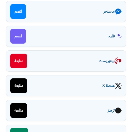
ماسنجر
انضم
فايبر
انضم
بينتيريست
متابعة
منصة X
متابعة
ثريدز
متابعة