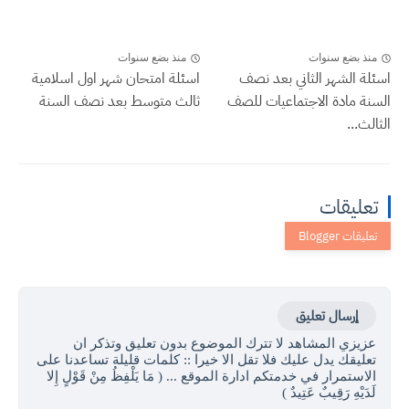
منذ بضع سنوات
منذ بضع سنوات
اسئلة الشهر الثاني بعد نصف
اسئلة امتحان شهر اول اسلامية
السنة مادة الاجتماعيات للصف
ثالث متوسط بعد نصف السنة
الثالث...
تعليقات
إرسال تعليق
عزيزي المشاهد لا تترك الموضوع بدون تعليق وتذكر ان
تعليقك يدل عليك فلا تقل الا خيرا :: كلمات قليلة تساعدنا على
الاستمرار في خدمتكم ادارة الموقع ... ( مَا يَلْفِظُ مِنْ قَوْلٍ إِلا
لَدَيْهِ رَقِيبٌ عَتِيدٌ )