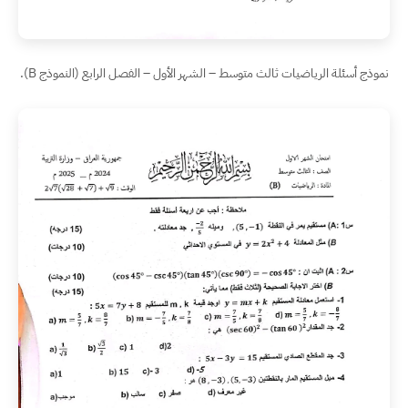
نموذج أسئلة الرياضيات ثالث متوسط – الشهر الأول – الفصل الرابع (النموذج B).