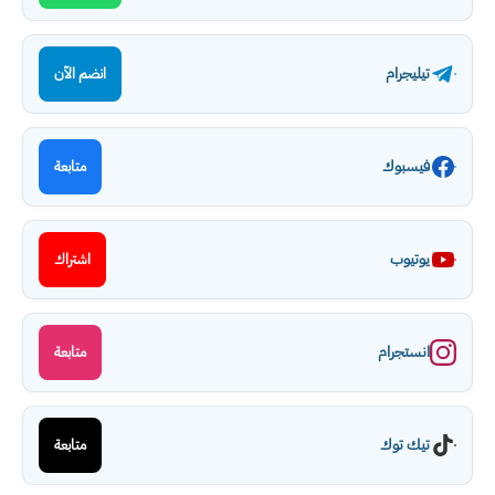
تيليجرام
انضم الآن
فيسبوك
متابعة
يوتيوب
اشتراك
انستجرام
متابعة
تيك توك
متابعة