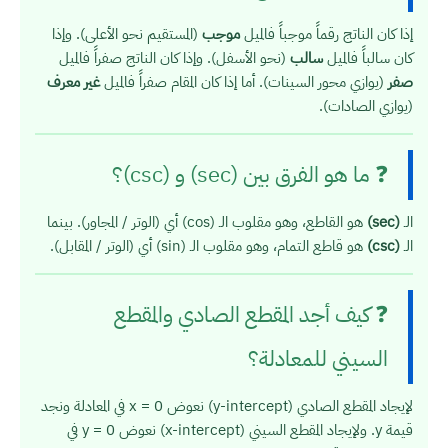
إذا كان الناتج رقماً موجباً فالميل
موجب
(المستقيم نحو الأعلى). وإذا
كان سالباً فالميل
سالب
(نحو الأسفل). وإذا كان الناتج صفراً فالميل
صفر
(يوازي محور السينات). أما إذا كان المقام صفراً فالميل
غير معرف
(يوازي الصادات).
❓ ما هو الفرق بين (sec) و (csc)؟
الـ
(sec)
هو القاطع، وهو مقلوب الـ (cos) أي (الوتر / المجاور). بينما
الـ
(csc)
هو قاطع التمام، وهو مقلوب الـ (sin) أي (الوتر / المقابل).
❓ كيف أجد المقطع الصادي والمقطع
السيني للمعادلة؟
لإيجاد المقطع الصادي (y-intercept) نعوض x = 0 في المعادلة ونجد
قيمة y. ولإيجاد المقطع السيني (x-intercept) نعوض y = 0 في