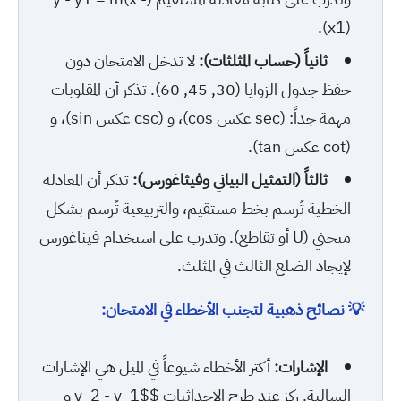
x1)).
ثانياً (حساب المثلثات):
لا تدخل الامتحان دون
حفظ جدول الزوايا (30, 45, 60). تذكر أن المقلوبات
مهمة جداً: (sec عكس cos)، و (csc عكس sin)، و
(cot عكس tan).
ثالثاً (التمثيل البياني وفيثاغورس):
تذكر أن المعادلة
الخطية تُرسم بخط مستقيم، والتربيعية تُرسم بشكل
منحني (U أو تقاطع). وتدرب على استخدام فيثاغورس
لإيجاد الضلع الثالث في المثلث.
💡 نصائح ذهبية لتجنب الأخطاء في الامتحان:
الإشارات:
أكثر الأخطاء شيوعاً في الميل هي الإشارات
السالبة. ركز عند طرح الإحداثيات $y_2 - y_1$ و