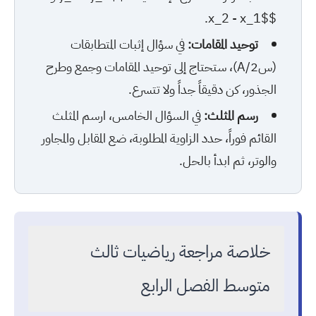
$x_2 - x_1$.
توحيد المقامات:
في سؤال إثبات المتطابقات
(س2/A)، ستحتاج إلى توحيد المقامات وجمع وطرح
الجذور، كن دقيقاً جداً ولا تتسرع.
رسم المثلث:
في السؤال الخامس، ارسم المثلث
القائم فوراً، حدد الزاوية المطلوبة، ضع المقابل والمجاور
والوتر، ثم ابدأ بالحل.
خلاصة مراجعة رياضيات ثالث
متوسط الفصل الرابع