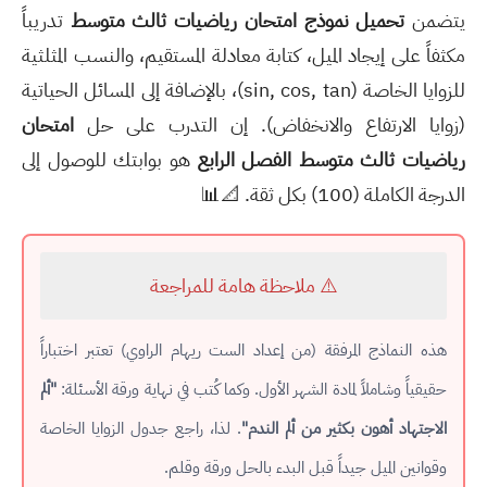
يتضمن
تحميل نموذج امتحان رياضيات ثالث متوسط
تدريباً
مكثفاً على إيجاد الميل، كتابة معادلة المستقيم، والنسب المثلثية
للزوايا الخاصة (sin, cos, tan)، بالإضافة إلى المسائل الحياتية
(زوايا الارتفاع والانخفاض). إن التدرب على حل
امتحان
رياضيات ثالث متوسط الفصل الرابع
هو بوابتك للوصول إلى
الدرجة الكاملة (100) بكل ثقة. 📐📊
⚠️ ملاحظة هامة للمراجعة
هذه النماذج المرفقة (من إعداد الست ريهام الراوي) تعتبر اختباراً
حقيقياً وشاملاً لمادة الشهر الأول. وكما كُتب في نهاية ورقة الأسئلة:
"ألم
الاجتهاد أهون بكثير من ألم الندم"
. لذا، راجع جدول الزوايا الخاصة
وقوانين الميل جيداً قبل البدء بالحل ورقة وقلم.