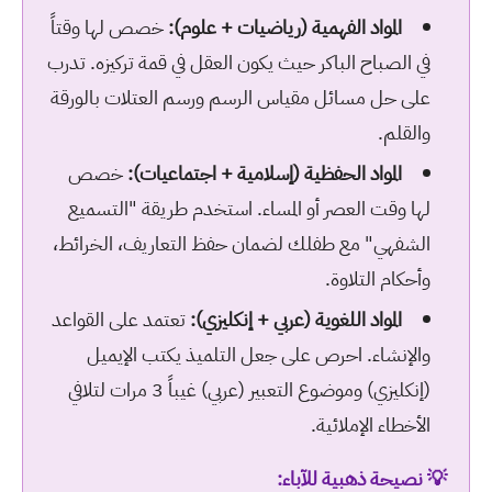
المواد الفهمية (رياضيات + علوم):
خصص لها وقتاً
في الصباح الباكر حيث يكون العقل في قمة تركيزه. تدرب
على حل مسائل مقياس الرسم ورسم العتلات بالورقة
والقلم.
المواد الحفظية (إسلامية + اجتماعيات):
خصص
لها وقت العصر أو المساء. استخدم طريقة "التسميع
الشفهي" مع طفلك لضمان حفظ التعاريف، الخرائط،
وأحكام التلاوة.
المواد اللغوية (عربي + إنكليزي):
تعتمد على القواعد
والإنشاء. احرص على جعل التلميذ يكتب الإيميل
(إنكليزي) وموضوع التعبير (عربي) غيباً 3 مرات لتلافي
الأخطاء الإملائية.
💡 نصيحة ذهبية للآباء: