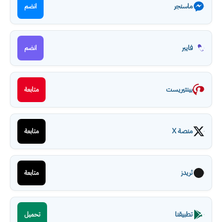
ماسنجر
انضم
فايبر
انضم
بينتيريست
متابعة
منصة X
متابعة
ثريدز
متابعة
تطبيقنا
تحميل