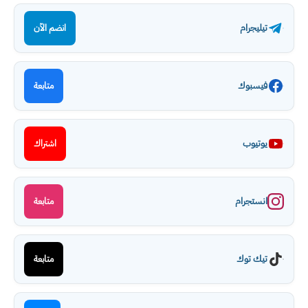
تيليجرام
انضم الآن
فيسبوك
متابعة
يوتيوب
اشتراك
انستجرام
متابعة
تيك توك
متابعة