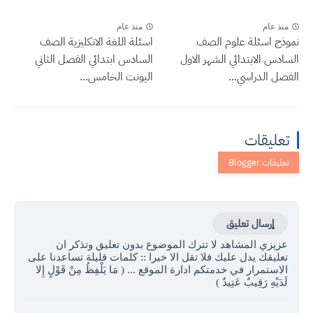
منذ عام
منذ عام
نموذج اسئلة علوم الصف
اسئلة اللغة الانكليزية الصف
السادس الابتدائي الشهر الاول
السادس ابتدائي الفصل الثاني
الفصل الدراسي...
اليونت الخامس...
تعليقات
إرسال تعليق
عزيزي المشاهد لا تترك الموضوع بدون تعليق وتذكر ان
تعليقك يدل عليك فلا تقل الا خيرا :: كلمات قليلة تساعدنا على
الاستمرار في خدمتكم ادارة الموقع ... ( مَا يَلْفِظُ مِنْ قَوْلٍ إِلا
لَدَيْهِ رَقِيبٌ عَتِيدٌ )