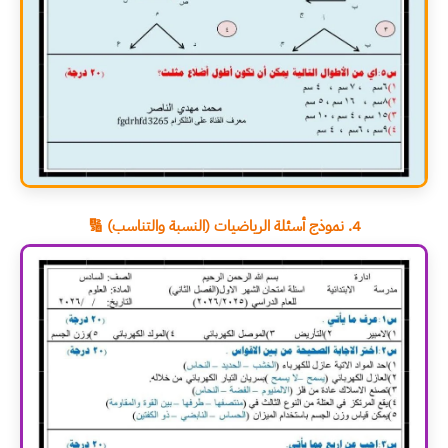
4. نموذج أسئلة الرياضيات (النسبة والتناسب) 🔢