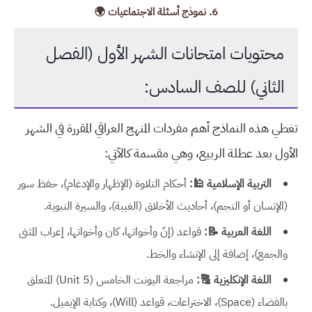
6. نموذج أسئلة الاجتماعيات 🌍
محتويات امتحانات الشهر الأول (الفصل
الثاني) للصف السادس:
تغطي هذه النماذج أهم مفردات المنهج العراقي المقررة في الشهر
الأول بعد عطلة الربيع، وهي مقسمة كالآتي:
التربية الإسلامية 🕌:
أحكام التلاوة (الإظهار والإدغام)، حفظ سور
(الإنسان أو النجم)، أحاديث الأخلاق (الغيبة)، والسيرة النبوية.
اللغة العربية 📝:
قواعد (إنّ وأخواتها، كان وأخواتها، إعراب المثنى
والجمع)، إضافة إلى الإنشاء والخط.
اللغة الإنكليزية 🔠:
مراجعة اليونت الخامس (Unit 5) المتعلق
بالفضاء (Space)، الاختراعات، قواعد (Will)، وكتابة الإيميل.