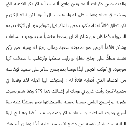
والدته ،وبين ذكريات أليمة وبين واقع أليم ،بدأ شاكر ذكر الادعية التي
رسخت في عقله وهنا... ظهر له ولسعيد خيال أسود لكن نتانه المكان لم
تكن تطاق قائلاً له: لقد كبرت معي ياشاكر فهل تتوقع مني أن أتركك بهذه
السهولة .فما كان من شاكر الا ان يسقط مغشياً عليه ،ومرت الساعات
وشاكر فاقداً الوعي هو صديقه سعيد وماان رجع له وعيه حتى رأى
نفسه معلقًا على جذع نخلةٍ لو رأيت سمكها وأرتفاعها لما صدقت أنها
موجودة في كوكب الارض أبدًا ،وهنا بدء يصرخ شاكر على سعيد لإيقاضه
من الاغماء الذي أصابه قائلاً له : إستيقظ ايها الابله لقد وقعنا في
مصيبة كبيرة وأنت غارق في نومك او إغمائك هذا ؟؟؟ وهنا شعر بسوط
يضربه لو إجتمع الناس جميعا لحمله مااستطاعوا فخر مغشيًا عليه مرة
أخرى ومرت الساعات واستعاد شاكر وعيه وسعيد أيضا وهنا في المرة
الثانية يجد شاكر نفسه بين وضع لا يحسد عليه أبدًا وماان أستيقظ