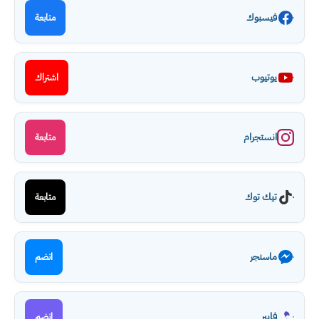
فيسبوك
متابعة
يوتيوب
اشتراك
انستجرام
متابعة
تيك توك
متابعة
ماسنجر
انضم
فايبر
انضم