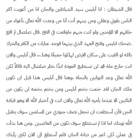
قال الشيطان : انا أبليس سيد الشياطين والجان انا من أغويت اكثر
الناس بقوتي وعقلي ومن بينهم أنت أنا من وعدت الله تعالى بأغواء من
خلقهم الا المؤمنين ولو كنت منهم ماوقعت في الفخ .قال صلصال لم اقع
.ضحك ابليس وفتح العهد الذي بينهما فوجد عبارات من الكفر والشرك
بالله لو القيت على سكان الارض لهلكوا جميعًا وهنا..،، قال أبليس والان
انت خارج ملة محمد لن تستطيع العودة ابدًا ،نظر صلصال اليه قائلاً لكن
الله تعالى وعد التوابين بالنجاة ،وهنا قال أبليس هذا قبل ان تكون
ملك الجان لقد ختمت بختم أبليس ومن يختم بختمه لن يكون من
التائبين الا عندما يأمره الله تعالى والان انت في أختبار الله الا وهو قيادة
الجن فأن أستطعت ان تجعل نصف جنودي من المسلمين سوف يتقبل
الله توبتك اما اذا لم تستتطع سوف تكون من الغاضبين .ومن هنا بدأت
في عملي لكي اغير من ديانة الجان فلم أستطع الى الان لكني رأيتك