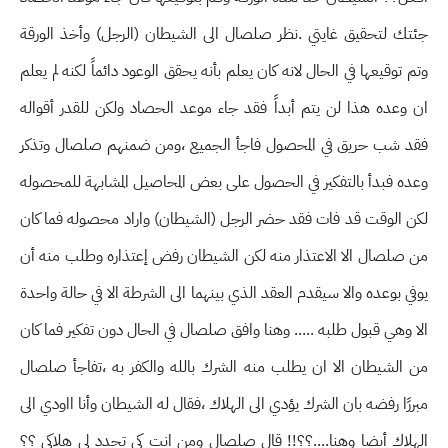
جئتك لتحقيق غايتي .نظر صلصال الى الشيطان (الرجل) وأخذ الورقة
وتم توقيعها في الحال لانه كان يعلم بأنه يحقق الوعود دائماً لكنه لم يعلم
ان وعده هذا لن يتم أبداً فقد جاء موعد الحصاد ولكن للقدر أقواله
فقد شب حريق في المحصول فاجأ الجميع ،ومن ضمنهم صلصال وتذكر
وعده فبدأ بالتفكير في الحصول على بعض المحاصيل المشابهة للمحصوله
لكن الوقت قد فات فقد حضر الرجل (الشيطان) واراد محصوله فما كان
من صلصال الا الاعتذار منه لكن الشيطان رفض إعتذاره وطلب منه أن
يوفي بوعده والا سيقدم العقد الذي بينهما الى الشرطة الا في حالة واحدة
الا وهي قبول طلبه ..... وهنا وافق صلصال في الحال دون تفكير فما كان
من الشيطان الا ان يطلب منه الشرك بالله والكفر به ،تفاجأ صلصال
مبررًا رفضه بان الشرك يؤدي الى الهلاك ،فقال له الشيطان وأنا ااودي الى
الهلاك أيضا وهنا....؟؟!! قال صلصال ومن انت كي تحدد لي هلاكي ؟؟