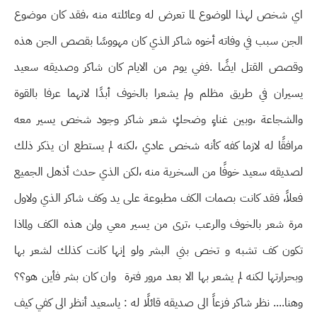
اي شخص لهذا الموضوع لما تعرض له وعائلته منه ،فقد كان موضوع
الجن سبب في وفاته أخوه شاكر الذي كان مهووسًا بقصص الجن هذه
وقصص القتل ايضًا .ففي يوم من الايام كان شاكر وصديقه سعيد
يسيران في طريق مظلم ولم يشعرا بالخوف أبدًا لانهما عرفا بالقوة
والشجاعة ،وبين غناءٍ وضحكٍ شعر شاكر وجود شخص يسير معه
مرافقًا له لازما كفه كأنه شخص عادي ،لكنه لم يستطع ان يذكر ذلك
لصديقه سعيد خوفًا من السخرية منه ،لكن الذي حدث أذهل الجميع
فعلاً، فقد كانت بصمات الكف مطبوعة على يد وكف شاكر الذي ولاول
مرة شعر بالخوف والرعب ،ترى من يسير معي ولمن هذه الكف ولماذا
تكون كف تشبه و تخص بني البشر ولو إنها كانت كذلك لشعر بها
وبحرارتها لكنه لم يشعر بها الا بعد مرور فترة وان كان بشر فأين هو؟؟
وهنا.... نظر شاكر فزعاً الى صديقه قائلًا له : ياسعيد أنظر الى كفي كيف