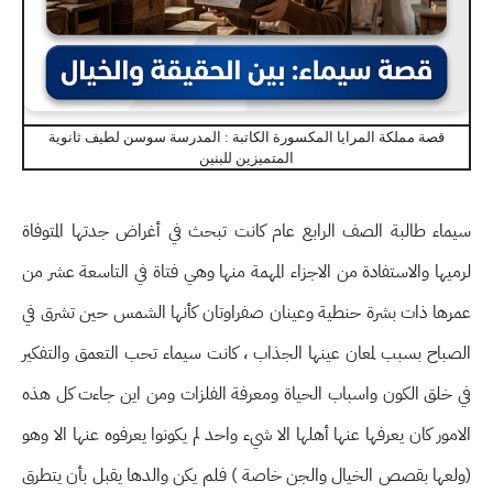
قصة مملكة المرايا المكسورة الكاتبة : المدرسة سوسن لطيف ثانوية
المتميزين للبنين
سيماء طالبة الصف الرابع عام كانت تبحث في أغراض جدتها المتوفاة
لرميها والاستفادة من الاجزاء المهمة منها وهي فتاة في التاسعة عشر من
عمرها ذات بشرة حنطية وعينان صفراوتان كأنها الشمس حين تشرق في
الصباح بسبب لمعان عينها الجذاب ، كانت سيماء تحب التعمق والتفكير
في خلق الكون واسباب الحياة ومعرفة الفلزات ومن اين جاءت كل هذه
الامور كان يعرفها عنها أهلها الا شيء واحد لم يكونوا يعرفوه عنها الا وهو
(ولعها بقصص الخيال والجن خاصة ) فلم يكن والدها يقبل بأن يتطرق