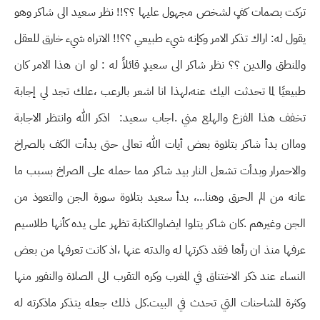
تركت بصمات كفٍ لشخص مجهول عليها ؟؟!! نظر سعيد الى شاكر وهو
يقول له: اراك تذكر الامر وكإنه شيء طبيعي ؟؟!! الاتراه شيء خارق للعقل
والمنطق والدين ؟؟ نظر شاكر الى سعيدٍ قائلاً له : لو ان هذا الامر كان
طبيعيًا لما تحدثت اليك عنه،لهذا انا اشعر بالرعب ،علك تجد لي إجابة
تخفف هذا الفزع والهلع مني .اجاب سعيد: اذكر الله وانتظر الاجابة
وماان بدأ شاكر بتلاوة بعض أيات الله تعالى حتى بدأت الكف بالصراخ
والاحمرار وبدأت تشعل النار بيد شاكر مما حمله على الصراخ بسبب ما
عانه من الم الحرق وهنا...، بدأ سعيد بتلاوة سورة الجن والتعوذ من
الجن وغيرهم .كان شاكر يتلوا ايضاوالكتابة تظهر على يده كأنها طلاسيم
عرفها منذ ان رأها فقد ذكرتها له والدته عنها ،اذ كانت تعرفها من بعض
النساء عند ذكر الاختناق في المغرب وكره التقرب الى الصلاة والنفور منها
وكثرة المشاحنات التي تحدث في البيت.كل ذلك جعله يتذكر ماذكرته له