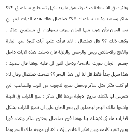
وفكرت في الاستفادة منك وتحقيق مااريد ،فهل تستطيع مساعدتي !!؟؟
شاكر وسعيد وكيف نساعدك !!؟؟ صلصال هاك هذه الذرات ارمها في
بحر الجان فأن شرب منها الجان سوف يتحولون الى مسلمين .شاكر :
وكيف ذلك ؟؟ قال صلصال : لقد قرأت عليها أيات كثيرة منها البقرة
والفتح والاخلاص ويس والرحمن والزلزلة فان دخلت هذه الايات داخل
جسم الجان تغيرت ملامحة ودخل النور الى قلبه .وهنا قال سعيد :
هذا سهل جداً فقط قل لنا اين هذا البحر ؟؟ ضحك صلصال وقال له:
لو كنت تفكر مثل شاكر وتحمل صبره لنجوت من الموت والمصاعب التي
تتعرض لها ،لكنك سريع الاجابة ،وهنا قال شاكر : ضع الذرات في قنينة
وادعوا مالك البحر ليحملني الى بحر الجان على ان تضع الذرات بشكل
قطرات ماء كي لايشك بنا .وهنا فرح صلصال بمقترح شاكر ونفذه فورا
وبين تنفيذ كلامه وبين تفكير الخلاص ركب الاثنان موجة ملك البحر وبدأ