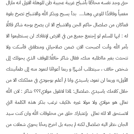
حتى وجد نفسه محاطًا بأشباح غريبة عجيبة ظن للوهلة الاولى انه مازال
مغمياً وفاقدًا للوعي وهنا.... بدأ يسبح ويذكر الله والاشباح تصرخ بقوة
فماكان من صلصال حاكم الجن والاشباح الا ان يصرخ بوجه شاكر قائلًا
له : ايها المسلم لو إجتمع جميع من في الارض لإنقاذك لن يستطيعوا الا
بأمر الله وأنت أصبحت الان ضمن صلاحياتي ومنطقتي فأسكت ولا
تتحدث بغير مااطلبه منك، فقال شاكر خائفًا:الموقف الذي يحولك إلى
شخص خائف ، سيتطلب أشهرًا و ربما أعوامًا لتعود منه إلى طمأنينتك
الأولى؛؛ وربما لن تعود، ياسيدي وانا لم أعلم بوجودي في مملكتك الا من
خلال كلامك ياسيدي .صلصال: لماذا لاتقول مولاي؟؟؟ شاكر : لان الله
تعالى هو مولاي ولا مولا غيره ،فكيف ترغب بذكر هذه الكلمة التي
لاتستحق الا لله تعالى بإعتبارك خلق من مخلوقات الله وان كنت سيد
الجان ،نظر اليه صلصال لكنه لم يجبه بل اخرج رمحًا يحوي شعلات من