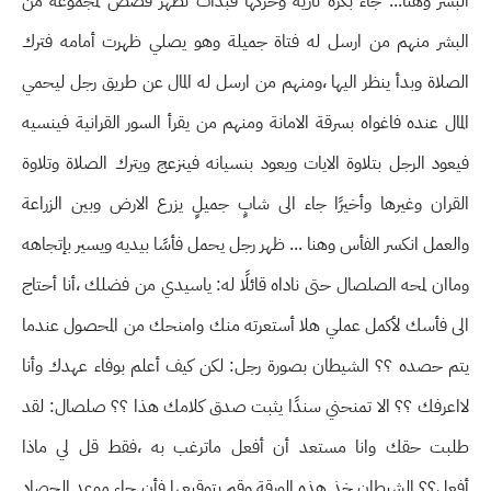
البشر وهنا... جاء بكرة نارية وحركها فبدأت تظهر قصص لمجموعة من
البشر منهم من ارسل له فتاة جميلة وهو يصلي ظهرت أمامه فترك
الصلاة وبدأ ينظر اليها ،ومنهم من ارسل له المال عن طريق رجل ليحمي
المال عنده فاغواه بسرقة الامانة ومنهم من يقرأ السور القرانية فينسيه
فيعود الرجل بتلاوة الايات ويعود بنسيانه فينزعج ويترك الصلاة وتلاوة
القران وغيرها وأخيرًا جاء الى شابٍ جميلٍ يزرع الارض وبين الزراعة
والعمل انكسر الفأس وهنا ... ظهر رجل يحمل فأسًا بيديه ويسير بإتجاهه
وماان لمحه الصلصال حتى ناداه قائلًا له: ياسيدي من فضلك ،أنا أحتاج
الى فأسك لأكمل عملي هلا أستعرته منك وامنحك من المحصول عندما
يتم حصده ؟؟ الشيطان بصورة رجل: لكن كيف أعلم بوفاء عهدك وأنا
لااعرفك ؟؟ الا تمنحني سندًا يثبت صدق كلامك هذا ؟؟ صلصال: لقد
طلبت حقك وانا مستعد أن أفعل ماترغب به ،فقط قل لي ماذا
أفعل؟؟ الشيطان خذ هذه الورقة وقم بتوقيعها فأن جاء موعد الحصاد