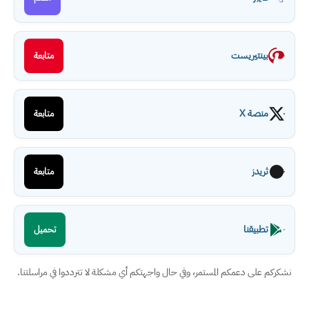
بينتيريست
متابعة
منصة X
متابعة
ثريدز
متابعة
تطبيقنا
تحميل
نشكركم على دعمكم المستمر، وفي حال واجهتكم أي مشكلة لا تترددوا في مراسلتنا.