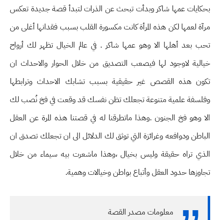
بحكايات عمها شاكر وبدأت تبحث عن الذرات لتبدأ قصة جديدة تعكس
مرآة لعمها لكن هذه المرأة كانت مكسورة القلب بسبب فقدانها أغلى من
تحب بعد أهلها الا وهو عمها شاكر . في عالم الخيال تظهر لك أرواح
خيالية لاوجود لها فيصعب التصديق من خلال الحوار والاحداث ان
تكون هذه القصص غير حقيقية بسبب تشابك الاحداث وترابطها
وفلسفة علمية متنوعة تجعلك تظن نفسك قد وقعت في فخ نُصب لك
الا وهو فخ الجنون .وهذا ماتطرقنا له في قصتنا هذه المرة عن العقل
الباطن ودوافعه وغرائزة التي توثق لك الدلائل الى ان تجعلك تصدق ان
الذي تراه حقيقة وليس بخيال ،وهذا ماشعرت بيه سيماء من خلال
تجاوزها حدود العقل وأتباع بواطن وخيالات وهمية.
معلومات مصدر القصة