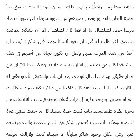
بتنفيذ خطتهما وفعلًا تم لهما ذلك .وماان مرت الساعات حتى بدأ
جميع الجان بالظهور وتغيير صورهم من صورة سوداء الى صورة بيضاء
وبهذا حقق لصلصال مااراد فما كان لصلصال الا ان يشكره ويوعده
بتحقيق اخر طلب له قبل ان يعود أنسانا .وهنا قال شاكر : أرغب ان
أخذ من هذه الذرات عسى ولعل ان تكون نجاة من أحبهم في هذه
الدنيا،فما كان من صلصال الا ان يمنحه مايريد وهكذا نجا الاثنان من
خطر حقيقي وعاد صلصال لوضعه بعد ان تاب واستغفر الله وتحقق له
ماكان يرغب .اما سعيد فقد كان غاضبا من شاكر فكيف يترك متطلبات
الحياة جميعها ويوجه نظره الى ذرات لاعادة مجتمع غضب الله عليه من
وجهة نظره طبعا،وبعد ماتم كتبت جدة سيماء كل ما حدث ليبقى عبرة
للجميع ،وهكذا اصبحت قصص شاكر عن الجن حقيقية والجميع يبتعد
عنها وعن مكان وجود شاكر سابقًا الا سيماء كانت ولازالت مولعه