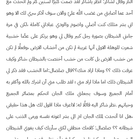
النار وقال لشاكر: انظر ياشاكر لقد صمت كثيرًا لسنين كثر ولم أتحدث مع
أحد عما أصابني من غضب الله عليّ والان سوف أذكر سري لك الا وهو
اني بشر مثلك كنت أصلي واصوم وااودي عباداتي كاملة ،لكن في مرة
جاءني الشيطان بصورة رجل كبير وقال لي وهو يرتكز على عصًا خشبية
شعرت للوهلة الاولى أنها غريبة لم تكن من أخشاب الارض ،وفعلًا لم تكن
من خشب الارض بل كانت من خشب أختصت بالشيطان ،شاكر وكيف
عرفت ذلك ؟؟ وماذا اراد منك؟؟قال صلصال:اما الخشب فقد ذكر لي
الشيطان ذلك اما ماذا اراد مني ؛ لقد طلب مني أن اشرك بالله وأكفر به
أمام الجميع وسوف يجعلني ملك الجان اتحكم بمصائر الجميع
وحياتهم .نظر شاكر اليه قائلًا له: لااعرف ماذا اقول لك هل هذا حقيقي
،هل انا أتحدث لملك الجان ام الى بشر اغوته نفسه ورمى الذنب على
شيطانه ؟؟ صلصال: كلامك منطقي لكني سأريك كيف يغوي الشيطان