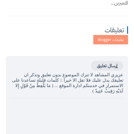
المتميزين...
تعليقات
إرسال تعليق
عزيزي المشاهد لا تترك الموضوع بدون تعليق وتذكر ان
تعليقك يدل عليك فلا تقل الا خيرا :: كلمات قليلة تساعدنا على
الاستمرار في خدمتكم ادارة الموقع ... ( مَا يَلْفِظُ مِنْ قَوْلٍ إِلا
لَدَيْهِ رَقِيبٌ عَتِيدٌ )