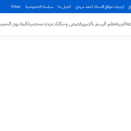
ع
ارشيف موقع الاستاذ احمد مهدي
اتصل بنا
سياسة الخصوصية
Viber
عه
التربية
تعلم الرسم بالصور
قصص وحكايات
نبذة مختصرة
كلمة يوم الخم