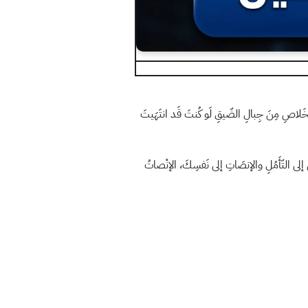
ِ الخَلاصِ مِنَ جِبالِ الضّيقِ لَو كُنتَ قَد انتَهَيتَ
َدِّي إلى التّأَمُلِ والإنصَاتِ إلى نَفسِكَ، الإنْصاتُ