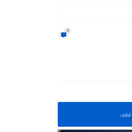
3
 لطيف