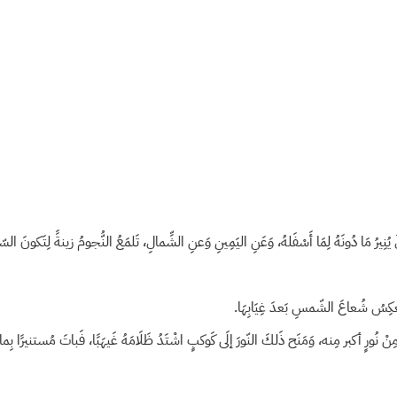
ِلٌ يُنِيرُ مَا دُونَهُ لِمَا أَسْفَلهُ، وَعَنِ اليَمِينِ وَعنِ الشِّمالِ، تَلمَعُ النُّجومُ زينةً لِتَكو
يَعكِسُ شُعاعَ الشّمسِ بَعدَ غِيَابِهَا.
ًا مِنْ نُورٍ أكبر مِنه، وَمَنَح ذَلكَ النّورَ إلَى كَوكبٍ اشْتَدُ ظَلَامَهُ غَيهَبًا، فَباتَ مُستنيرًا بِ