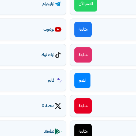
تيليجرام
انضم الآن
يوتيوب
متابعة
تيك توك
متابعة
فايبر
انضم
منصة X
متابعة
تطبيقنا
متابعة