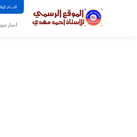
اقسام الموق
اخبار منو