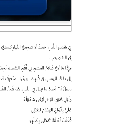
فِي هُدوءِ اللَّيلِ، حَيثُ لَا ضَجِيجُ النَّهارِ يُسمَعُ،
فِي الحَضِيضِ.
فإِذَا مَا لَاحَ ظَلامُ الغَسَقِ فِي أُفُقِ السَّماءْ، تَج
إِلى ذَلكَ الهَمسِ فِي قَلبِك، حِينَها، سَتَعرِفُ نَفسك
ولعلّ أنّ أجودَ ما قِيلَ فِي اللّيلِ، هُوَ قَولُ الشّ
ولَيْلٍ كَمَوْجِ البَحْرِ أَرْخَى سُدُوْلَهُ
عَلَيَّ بِأَنْوَاعِ الهُمُوْمِ لِيَبْتَلِي
فَقُلْتُ لَهُ لَمَّا تَمَطَّى بِصُلْبِهِ