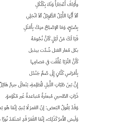
وأَرْدَفَ أَعْجَازاً وَنَاءَ بِكَلْكَلِ
ألاَ أَيُّهَا اللَّيْلُ الطَّوِيْلُ ألاَ انْجَلِي
بِصُبْحٍ، وَمَا الإصْبَاحُ منِكَ بِأَمْثَلِ
فَيَا لَكَ مَنْ لَيْلٍ كَأنَّ نُجُومَهُ
بكل مُغار الفتل شُدّت بيذبل
كَأَنَّ الثُرَيّا عُلِّقَت في مَصامِها
بِأَمْرَاسِ كَتَّانٍ إِلَى صُمِّ جَنْدَل
إِنَّ بَينَ طَيّاتِ اللَّيلِ المُظلِمةِ، يَتَعالَى جرمٌ هَائ
ذَرّاتِ الطّحينِ مُبعثَرةً مُتباعدةً غَير مُكَوّمةٍ.
وَقَدْ يَقُولُ البَعض: إنّ القمرَ لَا يُنيرُ، إنّمَا هُو 
وَلَيسَ الأَمرُ كَذَلِك، إنّمَا القَمَرُ قَدِ اسْتَمّدَ نُور