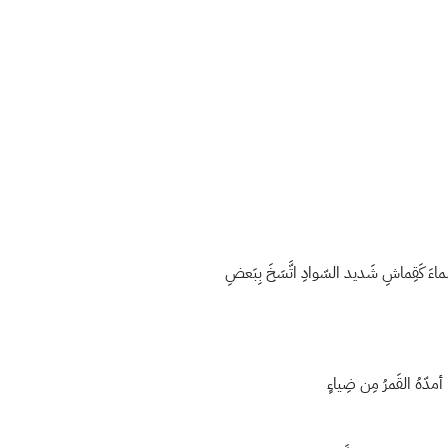
نَ السّماءَ كَقِماشِ شَديد السّوادِ اتَّسَخَ بِبَعضِ
ما أمدّهُ القَمرُ مِن ضِياءٍ