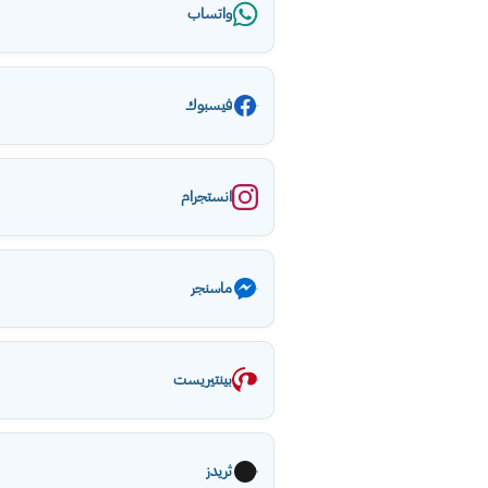
واتساب
فيسبوك
انستجرام
ماسنجر
بينتيريست
ثريدز