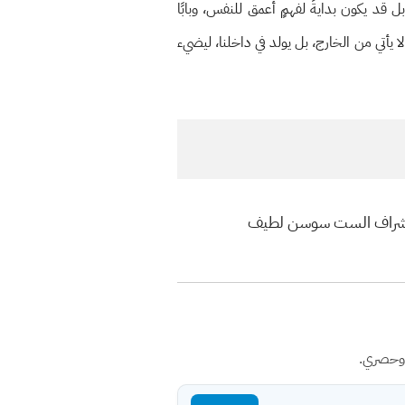
 قد يكون بدايةً لفهمٍ أعمق للنفس، وبابًا
يأتي من الخارج، بل يولد في داخلنا، ليضيء
ين بأشراف الست سوسن لطيف
 وحصري.