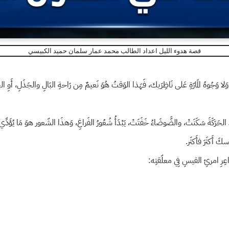
قصة هدوء الليل اعداد الطالب محمد عمار سلمان حميد الكبيسي
 وَلا وَجُوهُ المَارّةِ عَلى نَاظِرَيك، فَهَذا الوَقتُ هُوَ نَعيمٌ مِن رَاحةِ البَالِ والجَذَلِ، أَو
ِدُ الحَرَكَةَ سَكَنَتْ، والضَّوضَاءُ خَفَتَتْ، يَبْدَأُ شُعُورُ الفَراغِ، وَهذَا الشّعور هوَ مَا يُؤ
َ أَكثَرَ فأَكثَر.
اعِرِ امرئِ القيسِ فِي معلّقتِه: