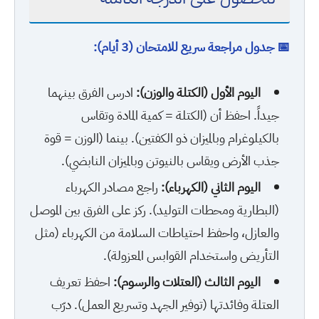
📅 جدول مراجعة سريع للامتحان (3 أيام):
اليوم الأول (الكتلة والوزن):
ادرس الفرق بينهما
جيداً. احفظ أن (الكتلة = كمية المادة وتقاس
بالكيلوغرام وبالميزان ذو الكفتين). بينما (الوزن = قوة
جذب الأرض ويقاس بالنيوتن وبالميزان النابضي).
اليوم الثاني (الكهرباء):
راجع مصادر الكهرباء
(البطارية ومحطات التوليد). ركز على الفرق بين الموصل
والعازل، واحفظ احتياطات السلامة من الكهرباء (مثل
التأريض واستخدام القوابس المعزولة).
اليوم الثالث (العتلات والرسوم):
احفظ تعريف
العتلة وفائدتها (توفير الجهد وتسريع العمل). درّب