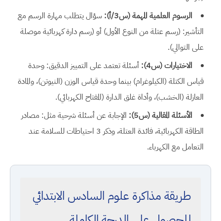
الرسوم العلمية المهمة (س3/أ):
سؤال يتطلب مهارة الرسم مع
التأشير: (رسم عتلة من النوع الأول) أو (رسم دارة كهربائية موصلة
على التوالي).
الاختيارات (س4):
أسئلة تعتمد على التمييز الدقيق: وحدة
قياس الكتلة (الكيلوغرام) بينما وحدة قياس الوزن (النيوتن)، والمادة
العازلة (الخشب)، وأداة غلق الدارة (المفتاح الكهربائي).
الأسئلة المقالية (س5):
الإجابة عن أسئلة شرحية مثل: مصادر
الطاقة الكهربائية، فائدة العتلة، وذكر 3 احتياطات للسلامة عند
التعامل مع الكهرباء.
طريقة مذاكرة علوم السادس الابتدائي
للحصول على الدرجة الكاملة