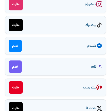
انستجرام
متابعة
تيك توك
متابعة
ماسنجر
انضم
فايبر
انضم
بينتيريست
متابعة
منصة X
متابعة