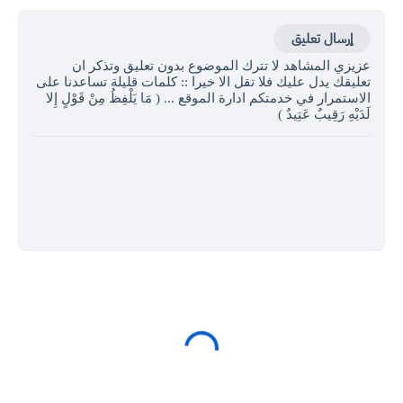
إرسال تعليق
عزيزي المشاهد لا تترك الموضوع بدون تعليق وتذكر ان
تعليقك يدل عليك فلا تقل الا خيرا :: كلمات قليلة تساعدنا على
الاستمرار في خدمتكم ادارة الموقع ... ( مَا يَلْفِظُ مِنْ قَوْلٍ إِلا
لَدَيْهِ رَقِيبٌ عَتِيدٌ )