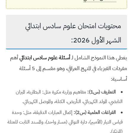
محتويات امتحان علوم سادس ابتدائي
الشهر الأول 2026:
يغطي هذا النموذج الشامل لـ
أسئلة علوم سادس ابتدائي
أهم
مفردات الفيزياء في المنهج العراقي، وهو مقسم إلى 5 أسئلة
أساسية:
التعاريف (س1):
مفاهيم وزارية مكررة مثل: البطارية، الميزان
النابضي، المولد الكهربائي، التأريض، الكتلة، والموصل الكهربائي.
الفراغات العلمية (س2):
إكمال العبارات الدقيقة، مثل: وحدة
قياس التيار (الأمبير)، دارة التوالي (مسار واحد)، والمسند الثابت للعتلة
(المرتكز).