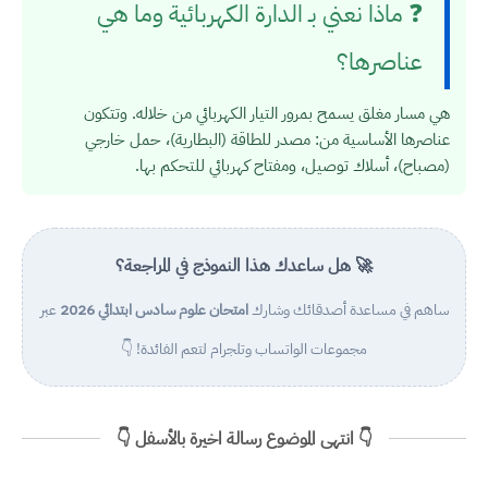
❓ ماذا نعني بـ الدارة الكهربائية وما هي
عناصرها؟
هي مسار مغلق يسمح بمرور التيار الكهربائي من خلاله. وتتكون
عناصرها الأساسية من: مصدر للطاقة (البطارية)، حمل خارجي
(مصباح)، أسلاك توصيل، ومفتاح كهربائي للتحكم بها.
🚀 هل ساعدك هذا النموذج في المراجعة؟
ساهم في مساعدة أصدقائك وشارك
امتحان علوم سادس ابتدائي 2026
عبر
مجموعات الواتساب وتلجرام لتعم الفائدة! 👇
👇 انتهى الموضوع رسالة اخيرة بالأسفل 👇