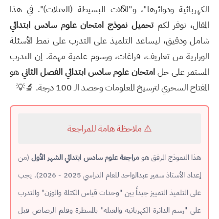
الكهربائية ودوائرها"، و"الآلات البسيطة (العتلات)". في هذا
المقال، نوفر لكم
تحميل نموذج امتحان علوم سادس ابتدائي
شامل ودقيق، ليساعد التلميذ على التدرب على نمط الأسئلة
الوزارية من تعاريف، فراغات، ورسوم علمية مهمة. إن التدرب
المستمر على حل
امتحان علوم سادس ابتدائي الفصل الثاني
هو
المفتاح السحري لترسيخ المعلومات وحصد الـ 100 درجة. 🔬💡
⚠️ ملاحظة هامة للمراجعة
هذا النموذج المرفق هو
مراجعة علوم سادس ابتدائي الشهر الأول
(من
إعداد الأستاذ سمير عبدالواحد للعام الدراسي 2025 - 2026). يجب
على التلميذ التمييز جيداً بين "وحدات قياس الكتلة والوزن" والتدرب
على "رسم الدائرة الكهربائية والعتلة" بالمسطرة وقلم الرصاص قبل