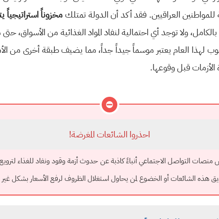
لمواطنين العراقيين. فقد أكد أن الدولة تمتلك
مخزوناً استراتيجياً 
لكامل، ولا توجد أي احتمالية لنفاد المواد الغذائية من الأسواق، حتى م
 لهذا العام يعتبر موسماً جيداً جداً، مما يضيف طبقة أخرى من الأما
الأزمات قبل وقوعها.
⛔
احذروا الشائعات المغرضة!
ض منصات التواصل الاجتماعي أنباءً كاذبة عن حدوث أزمة وقود ونفاد للغذاء لترويع 
ق هذه الشائعات أو الخضوع لمن يحاول استغلال الظروف لرفع الأسعار بشكل غير مب