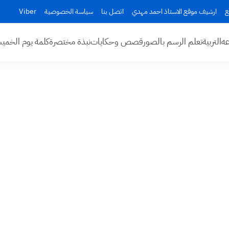
ع
ارشيف موقع الاستاذ احمد مهدي
اتصل بنا
سياسة الخصوصية
Viber
عه
التربية
تعلم الرسم بالصور
قصص وحكايات
نبذة مختصرة
كلمة يوم الخم