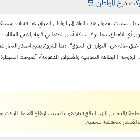
اركت درع المواطن 🛒
رى، بل ضمنت وصول هذه المواد إلى المواطن العراقي عبر قنوات رسمية 
 أي انقطاع، مما يوفر شبكة أمان اجتماعي قوية لملايين العائلات.
 خلق حالة من "التوازن في السوق". هذا المشروع يمنع احتكار التجار ل
المزدوجة (البطاقة التموينية والأسواق المدعومة)، أصبحت السيطرة
اجة (التخزين المنزلي المبالغ فيه) هو ما يسبب ارتفاع الأسعار الموق
الأسعار منخفضة للجميع.