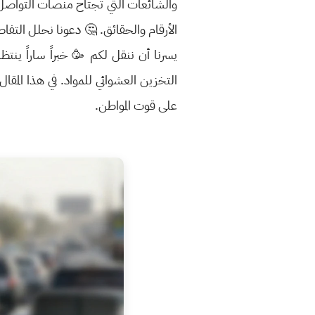
والشائعات التي تجتاح منصات التواصل 
الأرقام والحقائق. 🤔 دعونا نحلل التف
يسرنا أن ننقل لكم 🥳 خبراً ساراً ينتظ
التخزين العشوائي للمواد. في هذا المقا
على قوت المواطن.