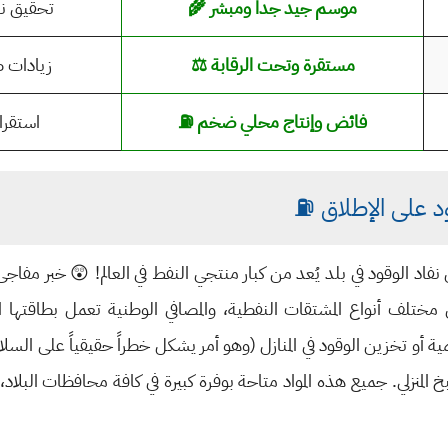
موسم جيد جداً ومبشر 🌾
تحقيق نس
مستقرة وتحت الرقابة ⚖️
زيادات ط
فائض وإنتاج محلي ضخم ⛽
استقرا
قود على الإطلاق ⛽
د الوقود في بلد يُعد من كبار منتجي النفط في العالم! 😲 خبر مفاجئ 
 مختلف أنواع المشتقات النفطية، والمصافي الوطنية تعمل بطاقته
ية أو تخزين الوقود في المنازل (وهو أمر يشكل خطراً حقيقياً على السلا
لطبخ المنزلي. جميع هذه المواد متاحة بوفرة كبيرة في كافة محافظات البل