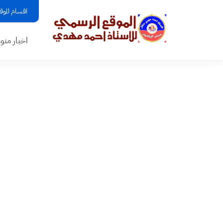
اقسام الموق
اخبار منو