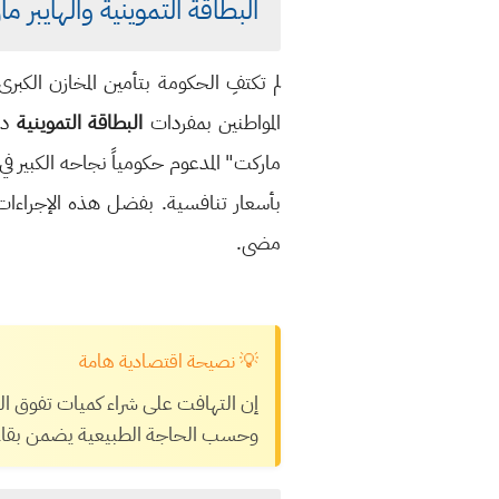
البطاقة التموينية والهايبر م
لم تكتفِ الحكومة بتأمين المخازن الكب
المواطنين بمفردات
البطاقة التموينية
دون
ماركت" المدعوم حكومياً نجاحه الكبير في
بأسعار تنافسية. بفضل هذه الإجراءات 
مضى.
💡 نصيحة اقتصادية هامة
إن التهافت على شراء كميات تفوق الح
وحسب الحاجة الطبيعية يضمن بقاء 