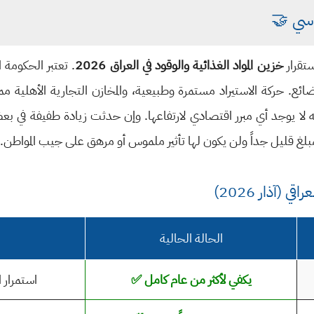
سي 🤝
تقرار
خزين المواد الغذائية والوقود في العراق 2026
. تعتبر الحكومة ا
بضائع. حركة الاستيراد مستمرة وطبيعية، والمخازن التجارية الأهلية
ه لا يوجد أي مبرر اقتصادي لارتفاعها. وإن حدثت زيادة طفيفة في بعض
بمبلغ قليل جداً ولن يكون لها تأثير ملموس أو مرهق على جيب المواطن.
(آذار 2026)
الحالة الحالية
يكفي لأكثر من عام كامل ✅
استمرار ا