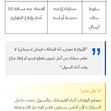
سقوط
محاولة إزاحته
الابتعاد عنه مسافة 10
سلك
بخشبة أو لمسه
أمتار وإبلاغ الطوارئ
كهربائي
"الأرواح لا تعوض، أما الممتلكات فيمكن استرجاعها. لا
تغامر بحياتك من أجل تصوير مقطع فيديو أو إنقاذ متاع
زهيد أثناء السيول."
💡 هل تعلم؟
معظم الوفيات أثناء الفيضانات والسيول تحدث داخل
السيارات؛ لأن الناس يسيئون تقدير قوة تيار الماء وعمقه