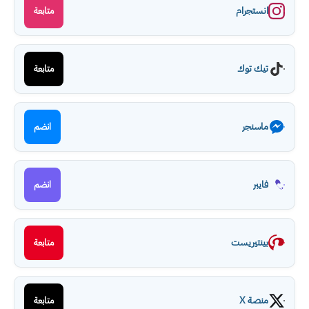
انستجرام
متابعة
تيك توك
متابعة
ماسنجر
انضم
فايبر
انضم
بينتيريست
متابعة
منصة X
متابعة