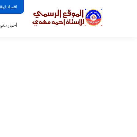
اقسام الموق
اخبار منو