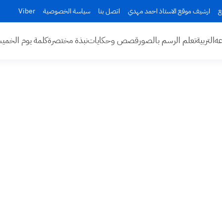
ع
ارشيف موقع الاستاذ احمد مهدي
اتصل بنا
سياسة الخصوصية
Viber
عه
التربية
تعلم الرسم بالصور
قصص وحكايات
نبذة مختصرة
كلمة يوم الخم