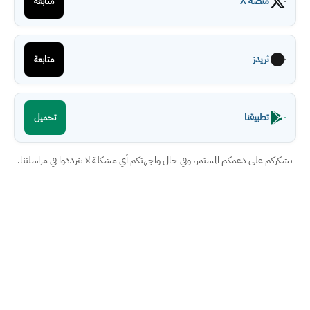
منصة X
متابعة
ثريدز
متابعة
تطبيقنا
تحميل
نشكركم على دعمكم المستمر، وفي حال واجهتكم أي مشكلة لا تترددوا في مراسلتنا.