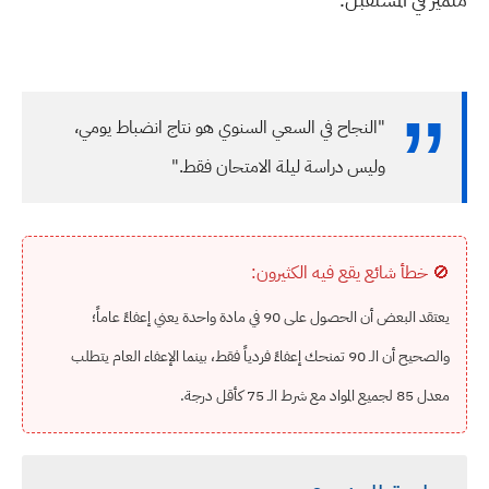
"النجاح في السعي السنوي هو نتاج انضباط يومي،
وليس دراسة ليلة الامتحان فقط."
🚫 خطأ شائع يقع فيه الكثيرون:
يعتقد البعض أن الحصول على 90 في مادة واحدة يعني إعفاءً عاماً؛
والصحيح أن الـ 90 تمنحك إعفاءً فردياً فقط، بينما الإعفاء العام يتطلب
معدل 85 لجميع المواد مع شرط الـ 75 كأقل درجة.