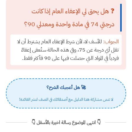
❓ هل يحق لي الإعفاء العام إذا كانت
درجتي 74 في مادة واحدة ومعدلي 90؟
الجواب:
للأسف لا، لأن شرط الإعفاء العام يشترط أن لا
تقل أي درجة عن 75، وفي هذه الحالة ستُعفى إعفاءً
فردياً في المواد التي حصلت فيها على 90 فأكثر فقط.
🚀 هل أعجبك الشرح؟
لا تنسَ مشاركة هذا الدليل مع أصدقائك في الصف لنشر الفائدة!
👇 انتهى الموضوع رسالة اخيرة بالأسفل 👇