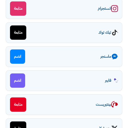
انستجرام
متابعة
تيك توك
متابعة
ماسنجر
انضم
فايبر
انضم
بينتيريست
متابعة