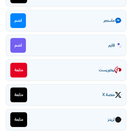
ماسنجر
انضم
فايبر
انضم
بينتيريست
متابعة
منصة X
متابعة
ثريدز
متابعة