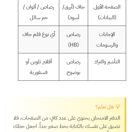
الصفحة الأولى
جاف (أزرق/
رصاص / ألوان /
(البيانات)
أسود)
حبر سائل
الإجابات
رصاص
أي نوع قلم جاف
والرسومات
(HB)
التأشير والترك
رصاص
أقلام تلوين أو
بوضوح
فسفورية
💡 هل تعلم؟
الدفتر الامتحاني يحتوي على عدد كافٍ من الصفحات، فلا
تضيق على نفسك بالكتابة بخط صغير جداً. اجعل خطك