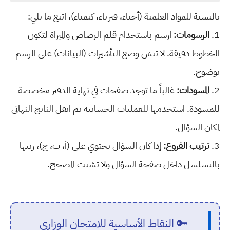
بالنسبة للمواد العلمية (أحياء، فيزياء، كيمياء)، اتبع ما يلي:
1.
الرسومات:
ارسم باستخدام قلم الرصاص والمبراة لتكون
الخطوط دقيقة. لا تنسَ وضع التأشيرات (البيانات) على الرسم
بوضوح.
2.
المسودات:
غالباً ما توجد صفحات في نهاية الدفتر مخصصة
للمسودة. استخدمها للعمليات الحسابية ثم انقل الناتج النهائي
لمكان السؤال.
3.
ترتيب الفروع:
إذا كان السؤال يحتوي على (أ، ب، ج)، رتبها
بالتسلسل داخل صفحة السؤال ولا تشتت المصحح.
🔑 النقاط الأساسية للامتحان الوزاري