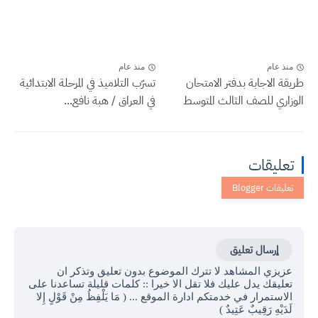
منذ عام
منذ عام
طريقة الاجابة بدفتر الامتحان
تسرّب التلاميذ في المرحلة الابتدائية
الوزاري للصف الثالث المتوسط
في العراق / هبة نافع...
تعليقات
إرسال تعليق
عزيزي المشاهد لا تترك الموضوع بدون تعليق وتذكر ان
تعليقك يدل عليك فلا تقل الا خيرا :: كلمات قليلة تساعدنا على
الاستمرار في خدمتكم ادارة الموقع ... ( مَا يَلْفِظُ مِنْ قَوْلٍ إِلا
لَدَيْهِ رَقِيبٌ عَتِيدٌ )