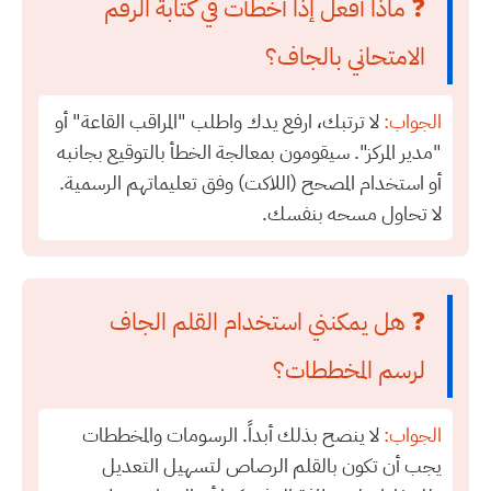
❓ ماذا أفعل إذا أخطأت في كتابة الرقم
الامتحاني بالجاف؟
الجواب:
لا ترتبك، ارفع يدك واطلب "المراقب القاعة" أو
"مدير المركز". سيقومون بمعالجة الخطأ بالتوقيع بجانبه
أو استخدام المصحح (اللاكت) وفق تعليماتهم الرسمية.
لا تحاول مسحه بنفسك.
❓ هل يمكنني استخدام القلم الجاف
لرسم المخططات؟
الجواب:
لا ينصح بذلك أبداً. الرسومات والمخططات
يجب أن تكون بالقلم الرصاص لتسهيل التعديل