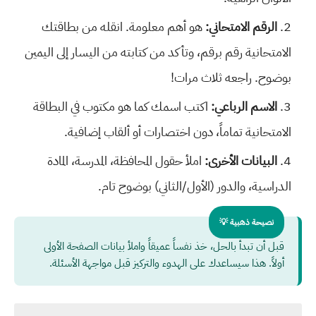
الرقم الامتحاني:
هو أهم معلومة. انقله من بطاقتك
الامتحانية رقم برقم، وتأكد من كتابته من اليسار إلى اليمين
بوضوح. راجعه ثلاث مرات!
الاسم الرباعي:
اكتب اسمك كما هو مكتوب في البطاقة
الامتحانية تماماً، دون اختصارات أو ألقاب إضافية.
البيانات الأخرى:
املأ حقول المحافظة، المدرسة، المادة
الدراسية، والدور (الأول/الثاني) بوضوح تام.
نصيحة ذهبية 💡
قبل أن تبدأ بالحل، خذ نفساً عميقاً واملأ بيانات الصفحة الأولى
أولاً. هذا سيساعدك على الهدوء والتركيز قبل مواجهة الأسئلة.