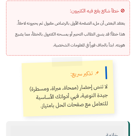
🚫 خطأ شائع يقع فيه الكثيرون:
يعتقد البعض أن ملء الصفحة الأولى بالرصاص مقبول ثم يحبرونه لاحقاً.
هذا خطأ! قد ينسى الطالب التحبير أو يمسحه الكنترول بالخطأ، مما يضيع
هويته. ابدأ بالجاف فوراً في المعلومات الشخصية.
📌 تذكير سريع:
لا تنسَ إحضار (ممحاة، مبراة، ومسطرة)
جيدة النوعية، فهي أدواتك الأساسية
للتعامل مع صفحات الحل بامتياز.
خاتمة