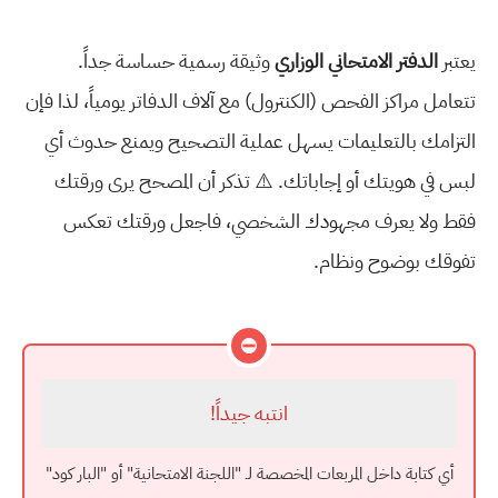
يعتبر
الدفتر الامتحاني الوزاري
وثيقة رسمية حساسة جداً.
تتعامل مراكز الفحص (الكنترول) مع آلاف الدفاتر يومياً، لذا فإن
التزامك بالتعليمات يسهل عملية التصحيح ويمنع حدوث أي
لبس في هويتك أو إجاباتك. ⚠️ تذكر أن المصحح يرى ورقتك
فقط ولا يعرف مجهودك الشخصي، فاجعل ورقتك تعكس
تفوقك بوضوح ونظام.
⛔
انتبه جيداً!
أي كتابة داخل المربعات المخصصة لـ "اللجنة الامتحانية" أو "البار كود"