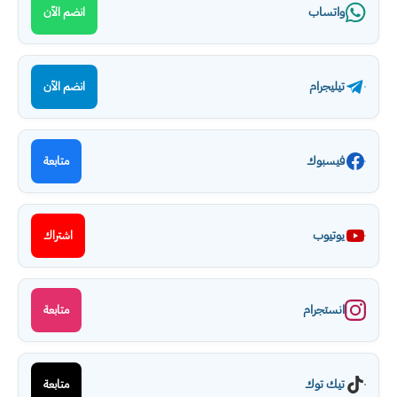
واتساب
انضم الآن
تيليجرام
انضم الآن
فيسبوك
متابعة
يوتيوب
اشتراك
انستجرام
متابعة
تيك توك
متابعة