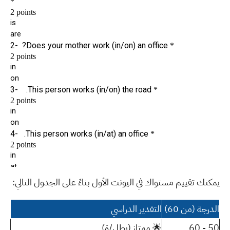
يمكنك تقييم مستواك في اليونت الأول بناءً على الجدول التالي:
الدرجة (من 60)
التقدير الدراسي
50 - 60
🌟 ممتاز (بطل/ة)