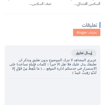
السادس الابتدائي...
صف السادس...
تعليقات
إرسال تعليق
عزيزي المشاهد لا تترك الموضوع بدون تعليق وتذكر ان
تعليقك يدل عليك فلا تقل الا خيرا :: كلمات قليلة تساعدنا على
الاستمرار في خدمتكم ادارة الموقع ... ( مَا يَلْفِظُ مِنْ قَوْلٍ إِلا
لَدَيْهِ رَقِيبٌ عَتِيدٌ )