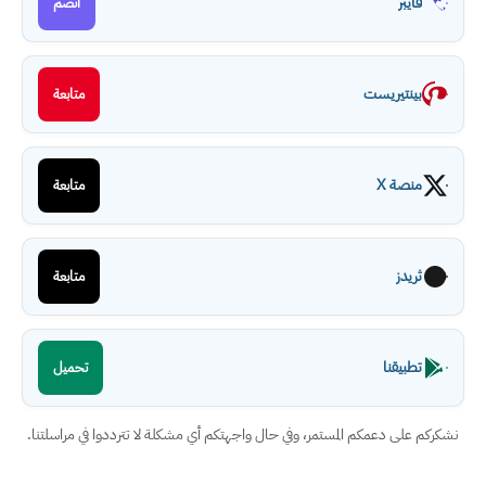
فايبر
انضم
بينتيريست
متابعة
منصة X
متابعة
ثريدز
متابعة
تطبيقنا
تحميل
نشكركم على دعمكم المستمر، وفي حال واجهتكم أي مشكلة لا تترددوا في مراسلتنا.