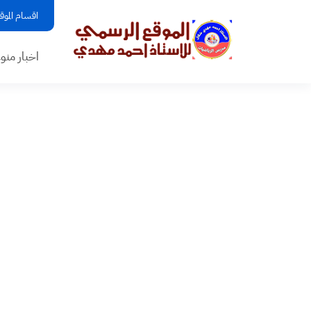
اقسام الموق
اخبار منو