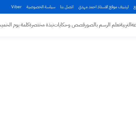
ع
ارشيف موقع الاستاذ احمد مهدي
اتصل بنا
سياسة الخصوصية
Viber
عه
التربية
تعلم الرسم بالصور
قصص وحكايات
نبذة مختصرة
كلمة يوم الخم