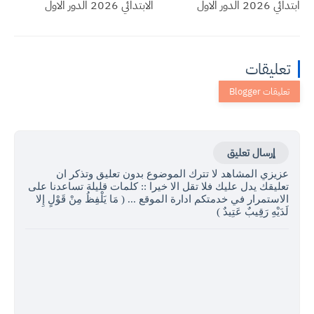
ابتدائي 2026 الدور الاول
الابتدائي 2026 الدور الاول
تعليقات
إرسال تعليق
عزيزي المشاهد لا تترك الموضوع بدون تعليق وتذكر ان
تعليقك يدل عليك فلا تقل الا خيرا :: كلمات قليلة تساعدنا على
الاستمرار في خدمتكم ادارة الموقع ... ( مَا يَلْفِظُ مِنْ قَوْلٍ إِلا
لَدَيْهِ رَقِيبٌ عَتِيدٌ )