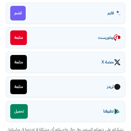
فايبر
انضم
بينتيريست
متابعة
منصة X
متابعة
ثريدز
متابعة
تطبيقنا
تحميل
نشكركم على دعمكم المستمر، وفي حال واجهتكم أي مشكلة لا تترددوا في مراسلتنا.