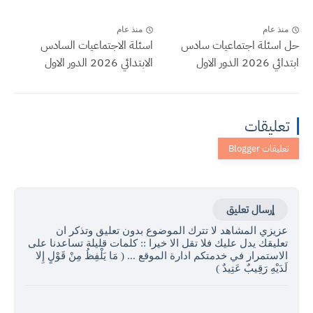
منذ عام
منذ عام
حل اسئلة اجتماعيات سادس
اسئلة الاجتماعيات السادس
ابتدائي 2026 الدور الاول
الابتدائي 2026 الدور الاول
تعليقات
إرسال تعليق
عزيزي المشاهد لا تترك الموضوع بدون تعليق وتذكر ان
تعليقك يدل عليك فلا تقل الا خيرا :: كلمات قليلة تساعدنا على
الاستمرار في خدمتكم ادارة الموقع ... ( مَا يَلْفِظُ مِنْ قَوْلٍ إِلا
لَدَيْهِ رَقِيبٌ عَتِيدٌ )