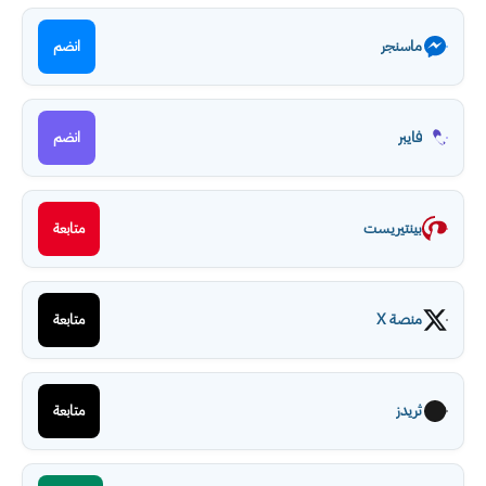
ماسنجر
انضم
فايبر
انضم
بينتيريست
متابعة
منصة X
متابعة
ثريدز
متابعة