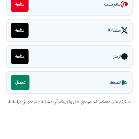
بينتيريست
متابعة
منصة X
متابعة
ثريدز
متابعة
تطبيقنا
تحميل
نشكركم على دعمكم المستمر، وفي حال واجهتكم أي مشكلة لا تترددوا في مراسلتنا.