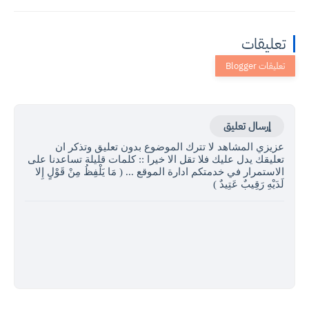
تعليقات
إرسال تعليق
عزيزي المشاهد لا تترك الموضوع بدون تعليق وتذكر ان
تعليقك يدل عليك فلا تقل الا خيرا :: كلمات قليلة تساعدنا على
الاستمرار في خدمتكم ادارة الموقع ... ( مَا يَلْفِظُ مِنْ قَوْلٍ إِلا
لَدَيْهِ رَقِيبٌ عَتِيدٌ )