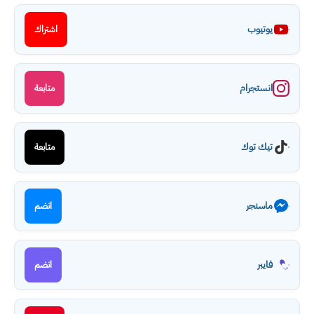
يوتيوب
اشتراك
انستجرام
متابعة
تيك توك
متابعة
ماسنجر
انضم
فايبر
انضم