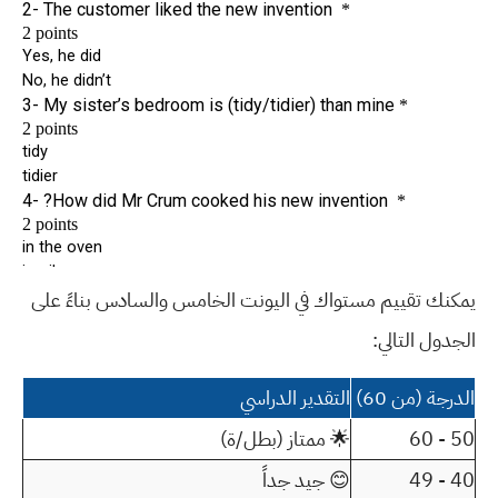
يمكنك تقييم مستواك في اليونت الخامس والسادس بناءً على
الجدول التالي:
الدرجة (من 60)
التقدير الدراسي
50 - 60
🌟 ممتاز (بطل/ة)
40 - 49
😊 جيد جداً