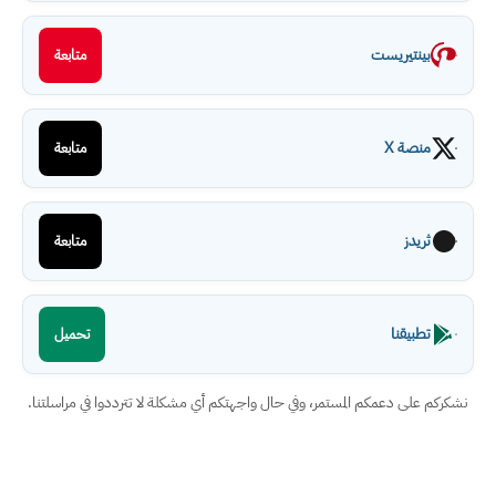
بينتيريست
متابعة
منصة X
متابعة
ثريدز
متابعة
تطبيقنا
تحميل
نشكركم على دعمكم المستمر، وفي حال واجهتكم أي مشكلة لا تترددوا في مراسلتنا.