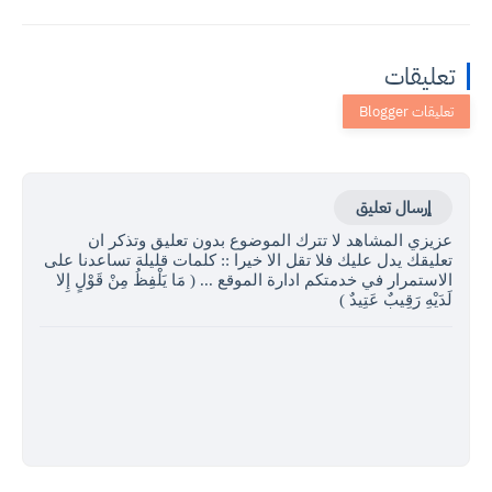
تعليقات
إرسال تعليق
عزيزي المشاهد لا تترك الموضوع بدون تعليق وتذكر ان
تعليقك يدل عليك فلا تقل الا خيرا :: كلمات قليلة تساعدنا على
الاستمرار في خدمتكم ادارة الموقع ... ( مَا يَلْفِظُ مِنْ قَوْلٍ إِلا
لَدَيْهِ رَقِيبٌ عَتِيدٌ )