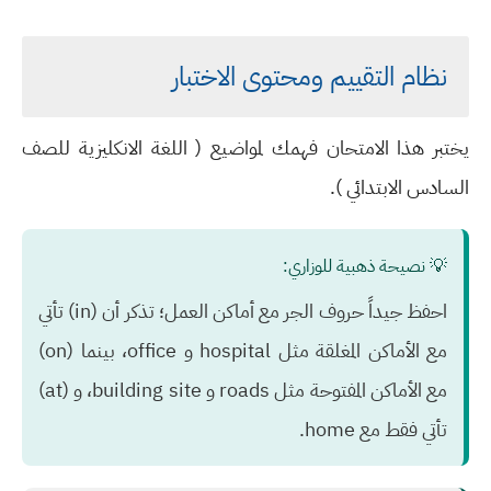
نظام التقييم ومحتوى الاختبار
يختبر هذا الامتحان فهمك لمواضيع ( اللغة الانكليزية للصف
السادس الابتدائي ).
💡 نصيحة ذهبية للوزاري:
احفظ جيداً حروف الجر مع أماكن العمل؛ تذكر أن (in) تأتي
مع الأماكن المغلقة مثل hospital و office، بينما (on)
مع الأماكن المفتوحة مثل roads و building site، و (at)
تأتي فقط مع home.