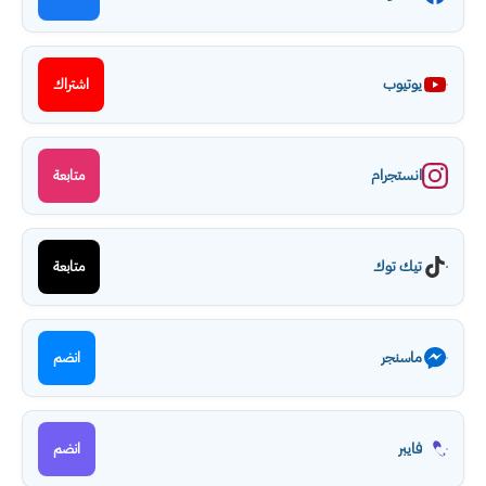
يوتيوب
اشتراك
انستجرام
متابعة
تيك توك
متابعة
ماسنجر
انضم
فايبر
انضم